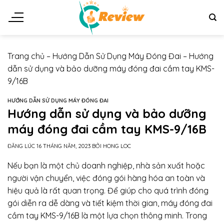
Chuyển
đến
nội
dung
Trang chủ
–
Hướng Dẫn Sử Dụng Máy Đóng Đai
–
Hướng
dẫn sử dụng và bảo dưỡng máy đóng đai cầm tay KMS-
9/16B
HƯỚNG DẪN SỬ DỤNG MÁY ĐÓNG ĐAI
Hướng dẫn sử dụng và bảo dưỡng
máy đóng đai cầm tay KMS-9/16B
ĐĂNG LÚC
16 THÁNG NĂM, 2023
BỞI
HONG LOC
Nếu bạn là một chủ doanh nghiệp, nhà sản xuất hoặc
người vận chuyển, việc đóng gói hàng hóa an toàn và
hiệu quả là rất quan trọng. Để giúp cho quá trình đóng
gói diễn ra dễ dàng và tiết kiệm thời gian, máy đóng đai
cầm tay KMS-9/16B là một lựa chọn thông minh. Trong