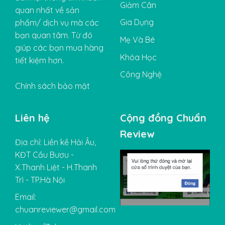
Giảm Cân
quan nhất về sản
Gia Dụng
phẩm/ dịch vụ mà các
bạn quan tâm. Từ đó
Mẹ Và Bé
giúp các bạn mua hàng
Khóa Học
tiết kiệm hơn.
Công Nghệ
Chính sách bảo mật
Liên hệ
Cộng đồng Chuẩn
Review
Địa chỉ: Liền kề Hải Âu,
KĐT Cầu Bươu -
X.Thanh Liệt - H.Thanh
Trì - TP.Hà Nội
Email:
chuanreviewer@gmail.com