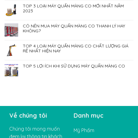
TOP 3 LOẠI MÁY QUẤN MÀNG CO MỚI NHẤT NĂM
2023
CÓ NÊN MUA MÁY QUẤN MÀNG CO THANH LÝ HAY
KHÔNG?
TOP 4 LOẠI MÁY QUẤN MÀNG CO CHẤT LƯỢNG GIÁ
RẺ NHẤT HIỆN NAY
TOP 5 LỢI ÍCH KHI SỬ DỤNG MÁY QUẤN MÀNG CO
Về chúng tôi
Danh mục
Chúng tôi mong muốn
Mỹ Phẩm
đem lại thông tin khách