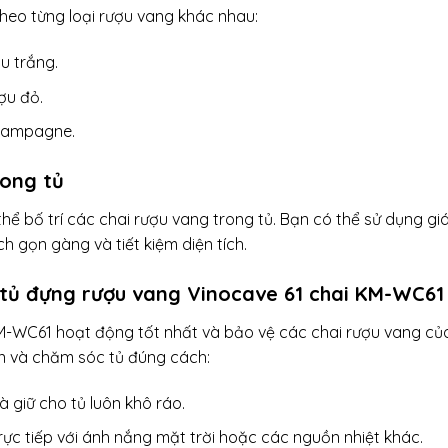
theo từng loại rượu vang khác nhau:
u trắng.
ợu đỏ.
Champagne.
rong tủ
thể bố trí các chai rượu vang trong tủ. Bạn có thể sử dụng gi
 gọn gàng và tiết kiệm diện tích.
tủ đựng rượu vang Vinocave 61 chai KM-WC61
M-WC61 hoạt động tốt nhất và bảo vệ các chai rượu vang củ
ản và chăm sóc tủ đúng cách:
à giữ cho tủ luôn khô ráo.
rực tiếp với ánh nắng mặt trời hoặc các nguồn nhiệt khác.