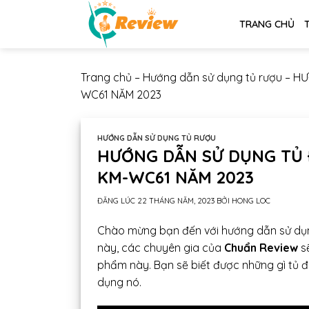
Chuyển
TRANG CHỦ
đến
nội
dung
Trang chủ
–
Hướng dẫn sử dụng tủ rượu
–
HƯ
WC61 NĂM 2023
HƯỚNG DẪN SỬ DỤNG TỦ RƯỢU
HƯỚNG DẪN SỬ DỤNG TỦ 
KM-WC61 NĂM 2023
ĐĂNG LÚC
22 THÁNG NĂM, 2023
BỞI
HONG LOC
Chào mừng bạn đến với hướng dẫn sử dụng
này, các chuyên gia của
Chuẩn Review
s
phẩm này. Bạn sẽ biết được những gì tủ 
dụng nó.