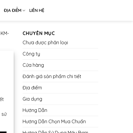
ĐỊA ĐIỂM
LIÊN HỆ
 KM-
CHUYÊN MỤC
Chưa được phân loại
Công ty
Cửa hàng
Đánh giá sản phẩm chi tiết
Địa điểm
Gia dụng
ết
Hướng Dẫn
 sử
Hướng Dẫn Chọn Mua Chuẩn
Hướng Dẫn Sử Dụng Máy Bơm