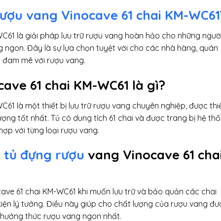
ượu vang Vinocave 61 chai KM-WC61
C61 là giải pháp lưu trữ rượu vang hoàn hảo cho những ngườ
 ngon. Đây là sự lựa chọn tuyệt vời cho các nhà hàng, quán
 đam mê với rượu vang.
ave 61 chai KM-WC61 là gì?
61 là một thiết bị lưu trữ rượu vang chuyên nghiệp, được thi
ợng tốt nhất. Tủ có dung tích 61 chai và được trang bị hệ th
hợp với từng loại rượu vang.
g
tủ đựng rượu
vang Vinocave 61 cha
ave 61 chai KM-WC61 khi muốn lưu trữ và bảo quản các chai
kiện lý tưởng. Điều này giúp cho chất lượng của rượu vang đư
 thưởng thức rượu vang ngon nhất.