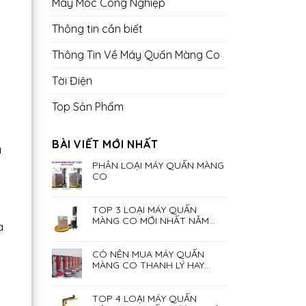
Máy Móc Công Nghiệp
Thông tin cần biết
Thông Tin Về Máy Quấn Màng Co
Tời Điện
Top Sản Phẩm
BÀI VIẾT MỚI NHẤT
á
PHÂN LOẠI MÁY QUẤN MÀNG
CO
TOP 3 LOẠI MÁY QUẤN
MÀNG CO MỚI NHẤT NĂM
a
2023
CÓ NÊN MUA MÁY QUẤN
MÀNG CO THANH LÝ HAY
KHÔNG?
TOP 4 LOẠI MÁY QUẤN