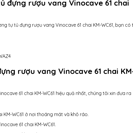
ủ đựng rượu vang Vinocave 61 chai
ng tự tủ đựng rượu vang Vinocave 61 chai KM-WC61, bạn có 
EWAZ4
đựng rượu vang Vinocave 61 chai KM
nocave 61 chai KM-WC61 hiệu quả nhất, chúng tôi xin đưa ra
ai KM-WC61 ở nơi thoáng mát và khô ráo.
Vinocave 61 chai KM-WC61.