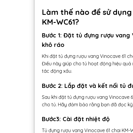
Làm thế nào để sử dụng 
KM-WC61?
Bước 1: Đặt tủ đựng rượu vang
khô ráo
Khi đặt tủ đựng rượu vang Vinocave 61 ch
Điều này giúp cho tủ hoạt động hiệu quả
tác động xấu.
Bước 2: Lắp đặt và kết nối tủ
Sau khi đặt tủ đựng rượu vang Vinocave 61
cho tủ. Hãy đảm bảo rằng bạn đã đọc kỹ h
Bước3: Cài đặt nhiệt độ
Tủ đựng rượu vang Vinocave 61 chai KM-WC