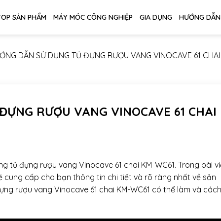
TOP SẢN PHẨM
MÁY MÓC CÔNG NGHIỆP
GIA DỤNG
HƯỚNG DẪN
ỚNG DẪN SỬ DỤNG TỦ ĐỰNG RƯỢU VANG VINOCAVE 61 CHAI
ĐỰNG RƯỢU VANG VINOCAVE 61 CHAI
 tủ đựng rượu vang Vinocave 61 chai KM-WC61. Trong bài vi
ẽ cung cấp cho bạn thông tin chi tiết và rõ ràng nhất về sản
đựng rượu vang Vinocave 61 chai KM-WC61 có thể làm và cách