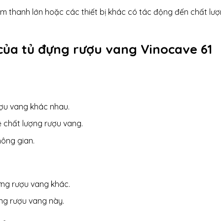
m thanh lớn hoặc các thiết bị khác có tác động đến chất lư
của tủ đựng rượu vang Vinocave 61
rượu vang khác nhau.
ệ chất lượng rượu vang.
hông gian.
ựng rượu vang khác.
ựng rượu vang này.