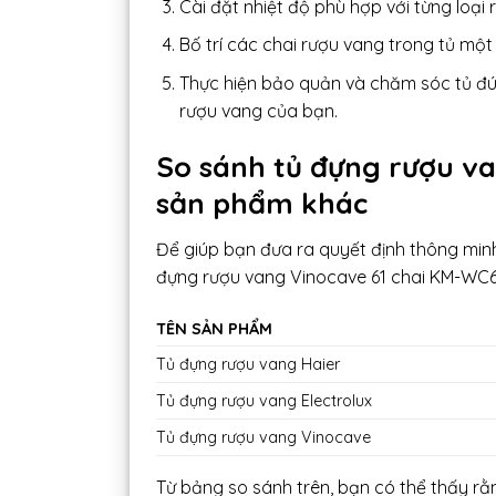
Cài đặt nhiệt độ phù hợp với từng loại
Bố trí các chai rượu vang trong tủ một 
Thực hiện bảo quản và chăm sóc tủ đú
rượu vang của bạn.
So sánh tủ đựng rượu va
sản phẩm khác
Để giúp bạn đưa ra quyết định thông minh
đựng rượu vang Vinocave 61 chai KM-WC61
TÊN SẢN PHẨM
Tủ đựng rượu vang Haier
Tủ đựng rượu vang Electrolux
Tủ đựng rượu vang Vinocave
Từ bảng so sánh trên, bạn có thể thấy r