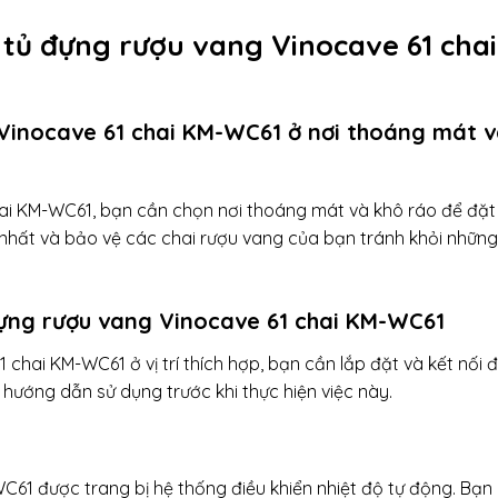
tủ đựng rượu vang Vinocave 61 chai
 Vinocave 61 chai KM-WC61 ở nơi thoáng mát 
ai KM-WC61, bạn cần chọn nơi thoáng mát và khô ráo để đặt 
 nhất và bảo vệ các chai rượu vang của bạn tránh khỏi những
 đựng rượu vang Vinocave 61 chai KM-WC61
 chai KM-WC61 ở vị trí thích hợp, bạn cần lắp đặt và kết nối đ
ướng dẫn sử dụng trước khi thực hiện việc này.
61 được trang bị hệ thống điều khiển nhiệt độ tự động. Bạn