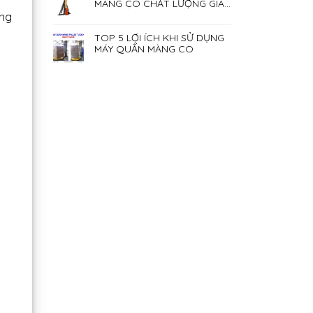
MÀNG CO CHẤT LƯỢNG GIÁ
RẺ NHẤT HIỆN NAY
ợng
TOP 5 LỢI ÍCH KHI SỬ DỤNG
MÁY QUẤN MÀNG CO