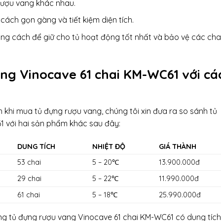
 rượu vang khác nhau.
cách gọn gàng và tiết kiệm diện tích.
ng cách để giữ cho tủ hoạt động tốt nhất và bảo vệ các cha
ng Vinocave 61 chai KM-WC61 với cá
 khi mua tủ đựng rượu vang, chúng tôi xin đưa ra so sánh tủ
 với hai sản phẩm khác sau đây:
DUNG TÍCH
NHIỆT ĐỘ
GIÁ THÀNH
53 chai
5 – 20℃
13.900.000đ
29 chai
5 – 22℃
11.990.000đ
61 chai
5 – 18℃
25.990.000đ
ằng tủ đựng rượu vang Vinocave 61 chai KM-WC61 có dung tích