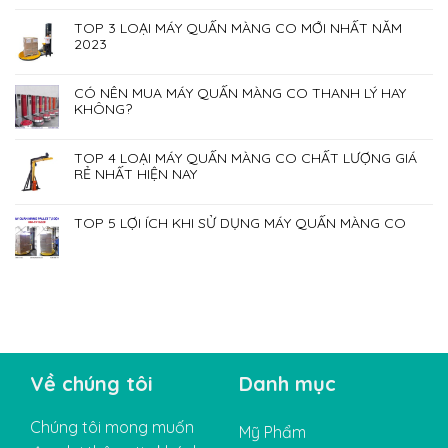
TOP 3 LOẠI MÁY QUẤN MÀNG CO MỚI NHẤT NĂM
2023
CÓ NÊN MUA MÁY QUẤN MÀNG CO THANH LÝ HAY
KHÔNG?
TOP 4 LOẠI MÁY QUẤN MÀNG CO CHẤT LƯỢNG GIÁ
RẺ NHẤT HIỆN NAY
TOP 5 LỢI ÍCH KHI SỬ DỤNG MÁY QUẤN MÀNG CO
Về chúng tôi
Danh mục
Chúng tôi mong muốn
Mỹ Phẩm