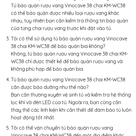
Tủ bảo quản rượu vang Vinocave 38 chai KM-WC38
có thể bảo quản được nhiều loại rượu vang khác
nhau, tuy nhiên bạn cần kiểm tra thông tin bảo quản
của từng chai rượu vang trước khi đặt vào tủ.
Tôi có thể sử dụng tủ bảo quản rượu vang Vinocave
38 chai KM-WC38 để bảo quản bia không?
Không, tủ bảo quản rượu vang Vinocave 38 chai KM-
WC38 chỉ được thiết kế để bảo quản rượu vang và
không phù hợp để bảo quản bia.
Tủ bảo quản rượu vang Vinocave 38 chai KM-WC38
cần được bảo dưỡng như thế nào?
Bạn cần thường xuyên vệ sinh tủ và kiểm tra hệ thống
lọc khí và đèn LED của tủ. Ngoài ra, bạn cũng cần
thay thế các linh kiện khi cần thiết để đảm bảo tủ luôn
hoạt động tốt nhất.
Tôi có thể vận chuyển tủ bảo quản rượu vang
Vinocave 38 chai KM-WC38 đến một địa điểm khác