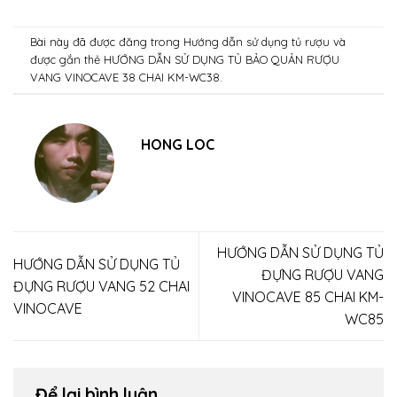
Bài này đã được đăng trong
Hướng dẫn sử dụng tủ rượu
và
được gắn thẻ
HƯỚNG DẪN SỬ DỤNG TỦ BẢO QUẢN RƯỢU
VANG VINOCAVE 38 CHAI KM-WC38
.
HONG LOC
HƯỚNG DẪN SỬ DỤNG TỦ
HƯỚNG DẪN SỬ DỤNG TỦ
ĐỰNG RƯỢU VANG
ĐỰNG RƯỢU VANG 52 CHAI
VINOCAVE 85 CHAI KM-
VINOCAVE
WC85
Để lại bình luận