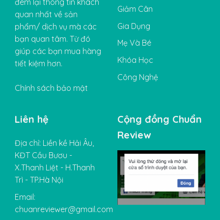
đem lại thông tin khách
Giảm Cân
quan nhất về sản
Gia Dụng
phẩm/ dịch vụ mà các
bạn quan tâm. Từ đó
Mẹ Và Bé
giúp các bạn mua hàng
Khóa Học
tiết kiệm hơn.
Công Nghệ
Chính sách bảo mật
Liên hệ
Cộng đồng Chuẩn
Review
Địa chỉ: Liền kề Hải Âu,
KĐT Cầu Bươu -
X.Thanh Liệt - H.Thanh
Trì - TP.Hà Nội
Email:
chuanreviewer@gmail.com