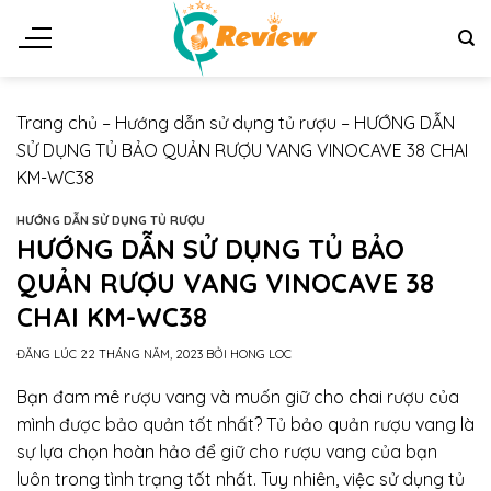
Chuyển
đến
nội
dung
Trang chủ
–
Hướng dẫn sử dụng tủ rượu
–
HƯỚNG DẪN
SỬ DỤNG TỦ BẢO QUẢN RƯỢU VANG VINOCAVE 38 CHAI
KM-WC38
HƯỚNG DẪN SỬ DỤNG TỦ RƯỢU
HƯỚNG DẪN SỬ DỤNG TỦ BẢO
QUẢN RƯỢU VANG VINOCAVE 38
CHAI KM-WC38
ĐĂNG LÚC
22 THÁNG NĂM, 2023
BỞI
HONG LOC
Bạn đam mê rượu vang và muốn giữ cho chai rượu của
mình được bảo quản tốt nhất? Tủ bảo quản rượu vang là
sự lựa chọn hoàn hảo để giữ cho rượu vang của bạn
luôn trong tình trạng tốt nhất. Tuy nhiên, việc sử dụng tủ