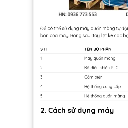
Để có thể sử dụng máy quấn màng tự động
bản của máy. Bảng sau đây liệt kê các b
STT
TÊN BỘ PHẬN
1
Máy quấn màng
2
Bộ điều khiển PLC
3
Cảm biến
4
Hệ thống cung cấp
5
Hệ thống quấn màng
2. Cách sử dụng máy