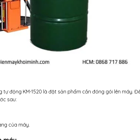
 tự động KM-1520 là đặt sản phẩm cần đóng gói lên máy. Đ
ước sau:
àng của máy.
ập máy