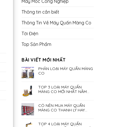
Máy Móc Công Nghiệp
Thông tin cần biết
Thông Tin Về Máy Quấn Màng Co
Tời Điện
Top Sản Phẩm
BÀI VIẾT MỚI NHẤT
PHÂN LOẠI MÁY QUẤN MÀNG
CO
TOP 3 LOẠI MÁY QUẤN
MÀNG CO MỚI NHẤT NĂM
2023
CÓ NÊN MUA MÁY QUẤN
MÀNG CO THANH LÝ HAY
KHÔNG?
TOP 4 LOẠI MÁY QUẤN