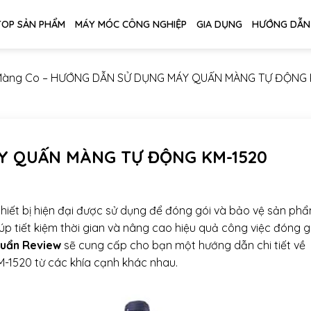
TOP SẢN PHẨM
MÁY MÓC CÔNG NGHIỆP
GIA DỤNG
HƯỚNG DẪN
Màng Co
–
HƯỚNG DẪN SỬ DỤNG MÁY QUẤN MÀNG TỰ ĐỘNG 
Y QUẤN MÀNG TỰ ĐỘNG KM-1520
iết bị hiện đại được sử dụng để đóng gói và bảo vệ sản phẩ
 tiết kiệm thời gian và nâng cao hiệu quả công việc đóng gó
uẩn Review
sẽ cung cấp cho bạn một hướng dẫn chi tiết về
1520 từ các khía cạnh khác nhau.