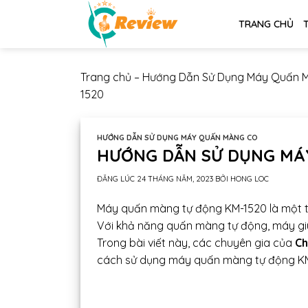
Chuyển
TRANG CHỦ
đến
nội
dung
Trang chủ
–
Hướng Dẫn Sử Dụng Máy Quấn 
1520
HƯỚNG DẪN SỬ DỤNG MÁY QUẤN MÀNG CO
HƯỚNG DẪN SỬ DỤNG MÁ
ĐĂNG LÚC
24 THÁNG NĂM, 2023
BỞI
HONG LOC
Máy quấn màng tự động KM-1520 là một th
Với khả năng quấn màng tự động, máy giúp
Trong bài viết này, các chuyên gia của
Ch
cách sử dụng máy quấn màng tự động KM-