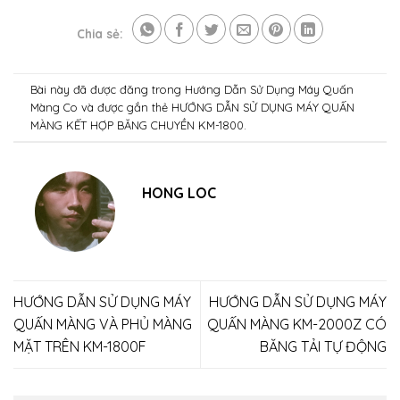
Chia sẻ:
Bài này đã được đăng trong
Hướng Dẫn Sử Dụng Máy Quấn
Màng Co
và được gắn thẻ
HƯỚNG DẪN SỬ DỤNG MÁY QUẤN
MÀNG KẾT HỢP BĂNG CHUYỀN KM-1800
.
HONG LOC
HƯỚNG DẪN SỬ DỤNG MÁY
HƯỚNG DẪN SỬ DỤNG MÁY
QUẤN MÀNG VÀ PHỦ MÀNG
QUẤN MÀNG KM-2000Z CÓ
MẶT TRÊN KM-1800F
BĂNG TẢI TỰ ĐỘNG