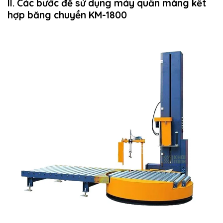
II. Các bước để sử dụng máy quấn màng kết
hợp băng chuyền KM-1800