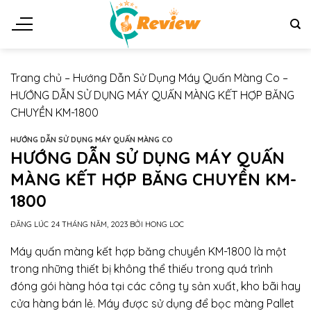
Chuyển
đến
nội
dung
Trang chủ
–
Hướng Dẫn Sử Dụng Máy Quấn Màng Co
–
HƯỚNG DẪN SỬ DỤNG MÁY QUẤN MÀNG KẾT HỢP BĂNG
CHUYỀN KM-1800
HƯỚNG DẪN SỬ DỤNG MÁY QUẤN MÀNG CO
HƯỚNG DẪN SỬ DỤNG MÁY QUẤN
MÀNG KẾT HỢP BĂNG CHUYỀN KM-
1800
ĐĂNG LÚC
24 THÁNG NĂM, 2023
BỞI
HONG LOC
Máy quấn màng kết hợp băng chuyền KM-1800 là một
trong những thiết bị không thể thiếu trong quá trình
đóng gói hàng hóa tại các công ty sản xuất, kho bãi hay
cửa hàng bán lẻ. Máy được sử dụng để bọc màng Pallet