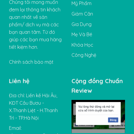
Chúng tôi mong muốn
Mỹ Phẩm
đem lại thông tin khách
Giảm Cân
quan nhất về sản
Gia Dụng
phẩm/ dịch vụ mà các
bạn quan tâm. Từ đó
Mẹ Và Bé
giúp các bạn mua hàng
Khóa Học
tiết kiệm hơn.
Công Nghệ
Chính sách bảo mật
Liên hệ
Cộng đồng Chuẩn
Review
Địa chỉ: Liền kề Hải Âu,
KĐT Cầu Bươu -
X.Thanh Liệt - H.Thanh
Trì - TP.Hà Nội
Email: