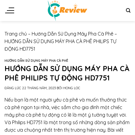
Chuyển
đến
nội
dung
Trang chủ
–
Hướng Dẫn Sử Dụng Máy Pha Cà Phê
–
HƯỚNG DẪN SỬ DỤNG MÁY PHA CÀ PHÊ PHILIPS TỰ
ĐỘNG HD7751
HƯỚNG DẪN SỬ DỤNG MÁY PHA CÀ PHÊ
HƯỚNG DẪN SỬ DỤNG MÁY PHA CÀ
PHÊ PHILIPS TỰ ĐỘNG HD7751
ĐĂNG LÚC
22 THÁNG NĂM, 2023
BỞI
HONG LOC
Nếu bạn là một người yêu cà phê và muốn thưởng thức
cà phê ngon tại nhà, việc sắm cho gia đình một chiếc
máy pha cà phê tự động có lẽ là một ý tưởng tuyệt vời.
Và Philips HD7751 là một trong số những dòng sản phẩm
được ưa chuộng nhất trên thị trường hiện nay. Bài viết