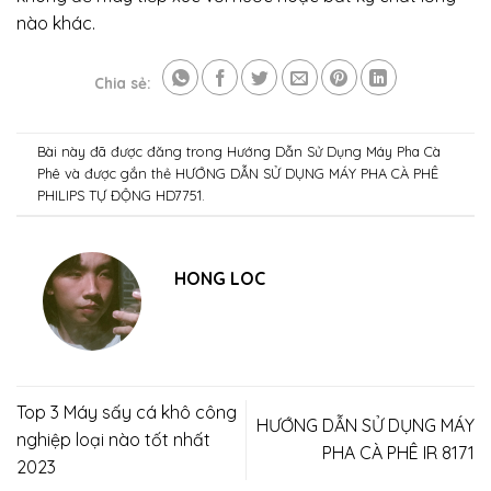
nào khác.
Chia sẻ:
Bài này đã được đăng trong
Hướng Dẫn Sử Dụng Máy Pha Cà
Phê
và được gắn thẻ
HƯỚNG DẪN SỬ DỤNG MÁY PHA CÀ PHÊ
PHILIPS TỰ ĐỘNG HD7751
.
HONG LOC
Top 3 Máy sấy cá khô công
HƯỚNG DẪN SỬ DỤNG MÁY
nghiệp loại nào tốt nhất
PHA CÀ PHÊ IR 8171
2023