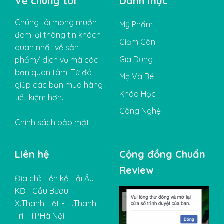
Về chúng tôi
Danh mục
Chúng tôi mong muốn
Mỹ Phẩm
đem lại thông tin khách
Giảm Cân
quan nhất về sản
Gia Dụng
phẩm/ dịch vụ mà các
bạn quan tâm. Từ đó
Mẹ Và Bé
giúp các bạn mua hàng
Khóa Học
tiết kiệm hơn.
Công Nghệ
Chính sách bảo mật
Liên hệ
Cộng đồng Chuẩn
Review
Địa chỉ: Liền kề Hải Âu,
KĐT Cầu Bươu -
X.Thanh Liệt - H.Thanh
Trì - TP.Hà Nội