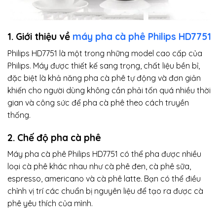
1. Giới thiệu về
máy pha cà phê Philips HD7751
Philips HD7751 là một trong những model cao cấp của
Philips. Máy được thiết kế sang trọng, chất liệu bền bỉ,
đặc biệt là khả năng pha cà phê tự động và đơn giản
khiến cho người dùng không cần phải tốn quá nhiều thời
gian và công sức để pha cà phê theo cách truyền
thống.
2. Chế độ pha cà phê
Máy pha cà phê Philips HD7751 có thể pha được nhiều
loại cà phê khác nhau như cà phê đen, cà phê sữa,
espresso, americano và cà phê latte. Bạn có thể điều
chỉnh vị trí các chuẩn bị nguyên liệu để tạo ra được cà
phê yêu thích của mình.