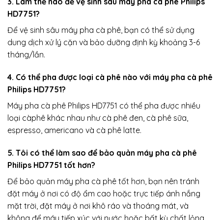
3. Làm thế nào để vệ sinh sâu máy pha cà phê Philips
HD7751?
Để vệ sinh sâu máy pha cà phê, bạn có thể sử dụng
dung dịch xử lý cặn và bảo dưỡng định kỳ khoảng 3-6
tháng/lần.
4. Có thể pha được loại cà phê nào với máy pha cà phê
Philips HD7751?
Máy pha cà phê Philips HD7751 có thể pha được nhiều
loại càphê khác nhau như cà phê đen, cà phê sữa,
espresso, americano và cà phê latte.
5. Tôi có thể làm sao để bảo quản máy pha cà phê
Philips HD7751 tốt hơn?
Để bảo quản máy pha cà phê tốt hơn, bạn nên tránh
đặt máy ở nơi có độ ẩm cao hoặc trực tiếp ánh nắng
mặt trời, đặt máy ở nơi khô ráo và thoáng mát, và
không để máy tiếp xúc với nước hoặc bất kỳ chất lỏng