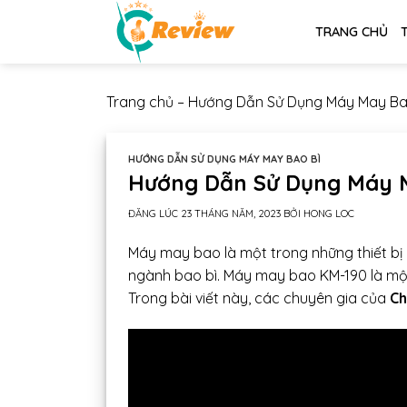
Chuyển
TRANG CHỦ
đến
nội
dung
Trang chủ
–
Hướng Dẫn Sử Dụng Máy May Ba
HƯỚNG DẪN SỬ DỤNG MÁY MAY BAO BÌ
Hướng Dẫn Sử Dụng Máy 
ĐĂNG LÚC
23 THÁNG NĂM, 2023
BỞI
HONG LOC
Máy may bao là một trong những thiết bị 
ngành bao bì. Máy may bao KM-190 là mộ
Trong bài viết này, các chuyên gia của
Ch