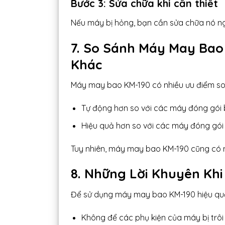
Bước 3: Sửa chữa khi cần thiết
Nếu máy bị hỏng, bạn cần sửa chữa nó ng
7. So Sánh Máy May Bao
Khác
Máy may bao KM-190 có nhiều ưu điểm so 
Tự động hơn so với các máy đóng gói 
Hiệu quả hơn so với các máy đóng gói
Tuy nhiên, máy may bao KM-190 cũng có nh
8. Những Lời Khuyên Kh
Để sử dụng máy may bao KM-190 hiệu quả 
Không để các phụ kiện của máy bị trôi 