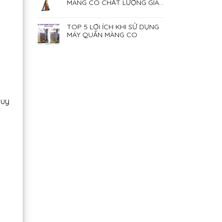
MÀNG CO CHẤT LƯỢNG GIÁ
RẺ NHẤT HIỆN NAY
TOP 5 LỢI ÍCH KHI SỬ DỤNG
MÁY QUẤN MÀNG CO
duy