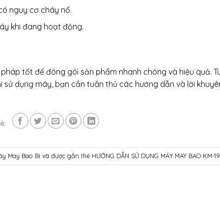
có nguy cơ cháy nổ.
áy khi đang hoạt động.
 pháp tốt để đóng gói sản phẩm nhanh chóng và hiệu quả. T
hi sử dụng máy, bạn cần tuân thủ các hướng dẫn và lời khuyê
ẻ:
y May Bao Bì
và được gắn thẻ
HƯỚNG DẪN SỬ DỤNG MÁY MAY BAO KM-1