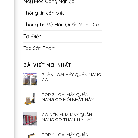
Máy Móc Công Nghiệp
Thông tin cần biết
Thông Tin Về Máy Quấn Màng Co
Tời Điện
Top Sản Phẩm
BÀI VIẾT MỚI NHẤT
PHÂN LOẠI MÁY QUẤN MÀNG
CO
TOP 3 LOẠI MÁY QUẤN
MÀNG CO MỚI NHẤT NĂM
2023
CÓ NÊN MUA MÁY QUẤN
MÀNG CO THANH LÝ HAY
KHÔNG?
TOP 4 LOẠI MÁY QUẤN