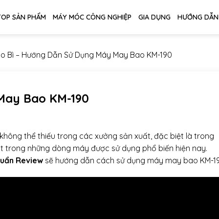
TOP SẢN PHẨM
MÁY MÓC CÔNG NGHIỆP
GIA DỤNG
HƯỚNG DẪN
o Bì
–
Hướng Dẫn Sử Dụng Máy May Bao KM-190
May Bao KM-190
không thể thiếu trong các xưởng sản xuất, đặc biệt là trong
t trong những dòng máy được sử dụng phổ biến hiện nay.
uẩn Review
sẽ hướng dẫn cách sử dụng máy may bao KM-19