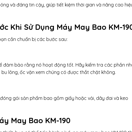
ng và đáng tin cậy, giúp tiết kiệm thời gian và nâng cao hiệ
rước Khi Sử Dụng Máy May Bao KM-19
bạn cần chuẩn bị các bước sau:
 để đảm bảo rằng nó hoạt động tốt. Hãy kiểm tra các phần nh
 bu lông, ốc vặn xem chúng có được thắt chặt không.
để đóng gói sản phẩm bao gồm giấy hoặc vải, dây đai và keo
Máy May Bao KM-190