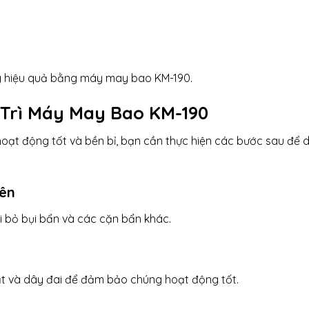
ng hiệu quả bằng máy may bao KM-190.
 Trì Máy May Bao KM-190
t động tốt và bền bỉ, bạn cần thực hiện các bước sau để 
yên
i bỏ bụi bẩn và các cặn bẩn khác.
ắt và dây đai để đảm bảo chúng hoạt động tốt.