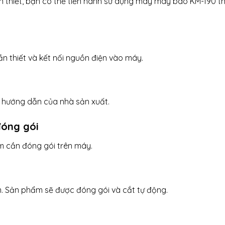
n thiết, bạn có thể tiến hành sử dụng máy may bao KM-190 t
n thiết và kết nối nguồn điện vào máy.
o hướng dẫn của nhà sản xuất.
đóng gói
m cần đóng gói trên máy.
. Sản phẩm sẽ được đóng gói và cắt tự động.