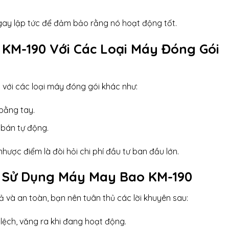
ay lập tức để đảm bảo rằng nó hoạt động tốt.
 KM-190 Với Các Loại Máy Đóng Gói
với các loại máy đóng gói khác như:
bằng tay.
 bán tự động.
ược điểm là đòi hỏi chi phí đầu tư ban đầu lớn.
i Sử Dụng Máy May Bao KM-190
và an toàn, bạn nên tuân thủ các lời khuyên sau:
lệch, văng ra khi đang hoạt động.