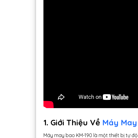
1. Giới Thiệu Về
Máy May
Máy may bao KM-190 là một thiết bị tự 