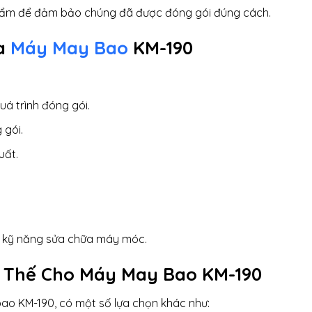
 phẩm để đảm bảo chúng đã được đóng gói đúng cách.
ủa
Máy May Bao
KM-190
uá trình đóng gói.
 gói.
uất.
và kỹ năng sửa chữa máy móc.
 Thế Cho Máy May Bao KM-190
o KM-190, có một số lựa chọn khác như: