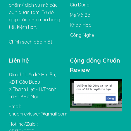
Gia Dụng
phẩm/ dịch vụ mà các
bạn quan tâm. Từ đó
Mẹ Và Bé
giúp các bạn mua hàng
Khóa Học
tiết kiệm hơn.
Công Nghệ
Chính sách bảo mật
Liên hệ
Cộng đồng Chuẩn
Review
Địa chỉ: Liền kề Hải Âu,
KĐT Cầu Bươu -
X.Thanh Liệt - H.Thanh
Trì - TP.Hà Nội
Email:
chuanreviewer@gmail.com
Hotline/Zalo :