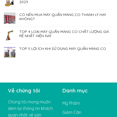
2023
CÓ NÊN MUA MÁY QUẤN MÀNG CO THANH LÝ HAY
KHÔNG?
TOP 4 LOẠI MÁY QUẤN MÀNG CO CHẤT LƯỢNG GIÁ
RẺ NHẤT HIỆN NAY
TOP 5 LỢI ÍCH KHI SỬ DỤNG MÁY QUẤN MÀNG CO
Về chúng tôi
Danh mục
Chúng tôi mong muốn
Mỹ Phẩm
đem lại thông tin khách
Giảm Cân
quan nhất về sản