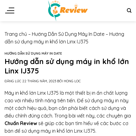
Chuyển
đến
nội
dung
Trang chủ
–
Hướng Dẫn Sử Dụng Máy In Date
–
Hướng
dẫn sử dụng máy in khổ lớn Linx IJ375
HƯỚNG DẪN SỬ DỤNG MÁY IN DATE
Hướng dẫn sử dụng máy in khổ lớn
Linx IJ375
ĐĂNG LÚC
22 THÁNG NĂM, 2023
BỞI
HONG LOC
Máy in khổ lớn Linx IJ375 là một thiết bị in ấn chất lượng
cao với nhiều tính năng tiên tiến. Để sử dụng máy in này
một cách hiệu quả, bạn cần phải biết cách sử dụng và
điều chỉnh đúng cách. Trong bài viết này, các chuyên gia
Chuẩn Review
sẽ giúp các bạn tìm hiểu về các bước cơ
bản để sử dụng máy in khổ lớn Linx IJ375.