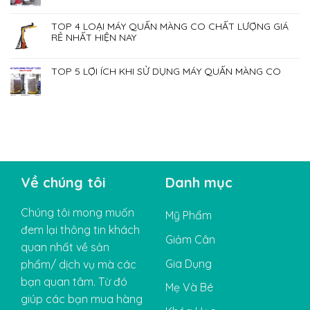
TOP 4 LOẠI MÁY QUẤN MÀNG CO CHẤT LƯỢNG GIÁ
RẺ NHẤT HIỆN NAY
TOP 5 LỢI ÍCH KHI SỬ DỤNG MÁY QUẤN MÀNG CO
Về chúng tôi
Danh mục
Chúng tôi mong muốn
Mỹ Phẩm
đem lại thông tin khách
Giảm Cân
quan nhất về sản
Gia Dụng
phẩm/ dịch vụ mà các
bạn quan tâm. Từ đó
Mẹ Và Bé
giúp các bạn mua hàng