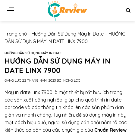
Chuyển
đến
nội
dung
Trang chủ
–
Hướng Dẫn Sử Dụng Máy In Date
–
HƯỚNG
DẪN SỬ DỤNG MÁY IN DATE LINX 7900
HƯỚNG DẪN SỬ DỤNG MÁY IN DATE
HƯỚNG DẪN SỬ DỤNG MÁY IN
DATE LINX 7900
ĐĂNG LÚC
22 THÁNG NĂM, 2023
BỞI
HONG LOC
Máy in date Linx 7900 là một thiết bị rất hữu ích trong
các sản xuất công nghiệp, giúp cho quá trình in date,
barcode và các thông tin khác lên các sản phẩm đơn
giản và nhanh chóng. Tuy nhiên, để sử dụng máy in này
một cách hiệu quả, người sử dụng cần phải nắm rõ các
kiến thức cơ bản của các chyên gia của
Chuẩn Review