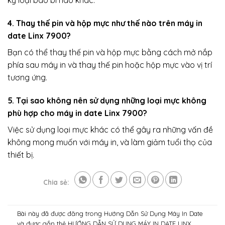
kỳ loại bao bì nào khác.
4. Thay thế pin và hộp mực như thế nào trên máy in
date Linx 7900?
Bạn có thể thay thế pin và hộp mực bằng cách mở nắp
phía sau máy in và thay thế pin hoặc hộp mực vào vị trí
tương ứng.
5. Tại sao không nên sử dụng những loại mực không
phù hợp cho máy in date Linx 7900?
Việc sử dụng loại mực khác có thể gây ra những vấn đề
không mong muốn với máy in, và làm giảm tuổi thọ của
thiết bị.
Chia sẻ:
Bài này đã được đăng trong
Hướng Dẫn Sử Dụng Máy In Date
và được gắn thẻ
HƯỚNG DẪN SỬ DỤNG MÁY IN DATE LINX