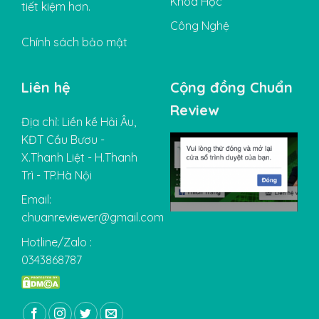
Khóa Học
tiết kiệm hơn.
Công Nghệ
Chính sách bảo mật
Liên hệ
Cộng đồng Chuẩn
Review
Địa chỉ: Liền kề Hải Âu,
KĐT Cầu Bươu -
X.Thanh Liệt - H.Thanh
Trì - TP.Hà Nội
Email:
chuanreviewer@gmail.com
Hotline/Zalo :
0343868787