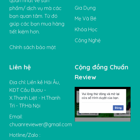
quan nhất về sản
Gia Dụng
phẩm/ dịch vụ mà các
bạn quan tâm. Từ đó
Mẹ Và Bé
giúp các bạn mua hàng
Khóa Học
tiết kiệm hơn.
Công Nghệ
Chính sách bảo mật
Liên hệ
Cộng đồng Chuẩn
Review
Địa chỉ: Liền kề Hải Âu,
KĐT Cầu Bươu -
X.Thanh Liệt - H.Thanh
Trì - TP.Hà Nội
Email:
chuanreviewer@gmail.com
Hotline/Zalo :