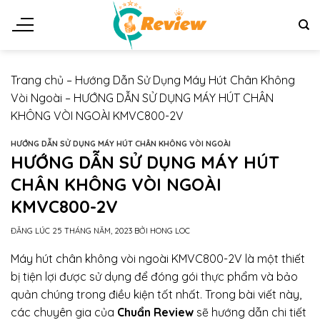
Chuyển
đến
nội
dung
Trang chủ
–
Hướng Dẫn Sử Dụng Máy Hút Chân Không
Vòi Ngoài
–
HƯỚNG DẪN SỬ DỤNG MÁY HÚT CHÂN
KHÔNG VÒI NGOÀI KMVC800-2V
HƯỚNG DẪN SỬ DỤNG MÁY HÚT CHÂN KHÔNG VÒI NGOÀI
HƯỚNG DẪN SỬ DỤNG MÁY HÚT
CHÂN KHÔNG VÒI NGOÀI
KMVC800-2V
ĐĂNG LÚC
25 THÁNG NĂM, 2023
BỞI
HONG LOC
Máy hút chân không vòi ngoài KMVC800-2V là một thiết
bị tiện lợi được sử dụng để đóng gói thực phẩm và bảo
quản chúng trong điều kiện tốt nhất. Trong bài viết này,
các chuyên gia của
Chuẩn Review
sẽ hướng dẫn chi tiết