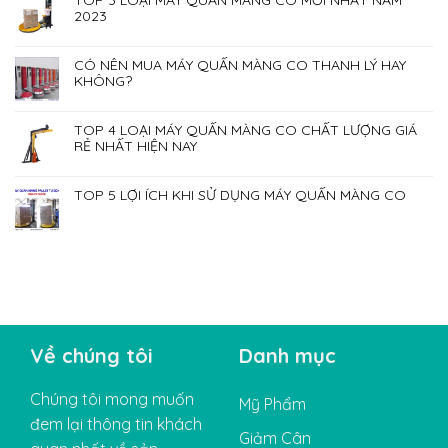
2023
CÓ NÊN MUA MÁY QUẤN MÀNG CO THANH LÝ HAY
KHÔNG?
TOP 4 LOẠI MÁY QUẤN MÀNG CO CHẤT LƯỢNG GIÁ
RẺ NHẤT HIỆN NAY
TOP 5 LỢI ÍCH KHI SỬ DỤNG MÁY QUẤN MÀNG CO
Về chúng tôi
Danh mục
Chúng tôi mong muốn
Mỹ Phẩm
đem lại thông tin khách
Giảm Cân