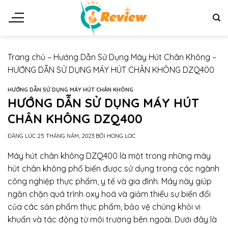
Chuyển
đến
nội
dung
Trang chủ
–
Hướng Dẫn Sử Dụng Máy Hút Chân Không
–
HƯỚNG DẪN SỬ DỤNG MÁY HÚT CHÂN KHÔNG DZQ400
HƯỚNG DẪN SỬ DỤNG MÁY HÚT CHÂN KHÔNG
HƯỚNG DẪN SỬ DỤNG MÁY HÚT
CHÂN KHÔNG DZQ400
ĐĂNG LÚC
25 THÁNG NĂM, 2023
BỞI
HONG LOC
Máy hút chân không DZQ400 là một trong những máy
hút chân không phổ biến được sử dụng trong các ngành
công nghiệp thực phẩm, y tế và gia đình. Máy này giúp
ngăn chặn quá trình oxy hoá và giảm thiểu sự biến đổi
của các sản phẩm thực phẩm, bảo vệ chúng khỏi vi
khuẩn và tác động từ môi trường bên ngoài. Dưới đây là