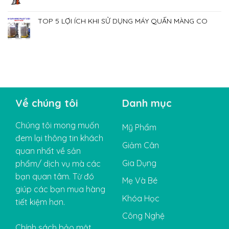
TOP 5 LỢI ÍCH KHI SỬ DỤNG MÁY QUẤN MÀNG CO
Về chúng tôi
Danh mục
Chúng tôi mong muốn
Mỹ Phẩm
đem lại thông tin khách
Giảm Cân
quan nhất về sản
Gia Dụng
phẩm/ dịch vụ mà các
bạn quan tâm. Từ đó
Mẹ Và Bé
giúp các bạn mua hàng
Khóa Học
tiết kiệm hơn.
Công Nghệ
Chính sách bảo mật