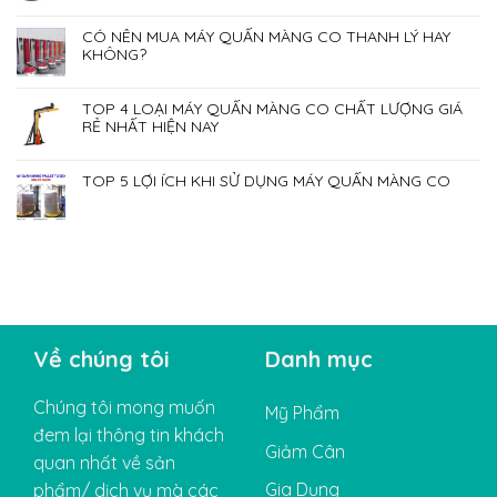
CÓ NÊN MUA MÁY QUẤN MÀNG CO THANH LÝ HAY
KHÔNG?
TOP 4 LOẠI MÁY QUẤN MÀNG CO CHẤT LƯỢNG GIÁ
RẺ NHẤT HIỆN NAY
TOP 5 LỢI ÍCH KHI SỬ DỤNG MÁY QUẤN MÀNG CO
Về chúng tôi
Danh mục
Chúng tôi mong muốn
Mỹ Phẩm
đem lại thông tin khách
Giảm Cân
quan nhất về sản
Gia Dụng
phẩm/ dịch vụ mà các