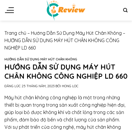
Chuyển
đến
nội
dung
Trang chủ
–
Hướng Dẫn Sử Dụng Máy Hút Chân Không
–
HƯỚNG DẪN SỬ DỤNG MÁY HÚT CHÂN KHÔNG CÔNG
NGHIỆP LD 660
HƯỚNG DẪN SỬ DỤNG MÁY HÚT CHÂN KHÔNG
HƯỚNG DẪN SỬ DỤNG MÁY HÚT
CHÂN KHÔNG CÔNG NGHIỆP LD 660
ĐĂNG LÚC
25 THÁNG NĂM, 2023
BỞI
HONG LOC
Máy hút chân không công nghiệp là một trong những
thiết bị quan trọng trong sản xuất công nghiệp hiện đại,
giúp loại bỏ được không khí và chất lỏng trong các sản
phẩm, đảm bảo độ bền và chất lượng của sản phẩm.
Với sự phát triển của công nghệ, máy hút chân không