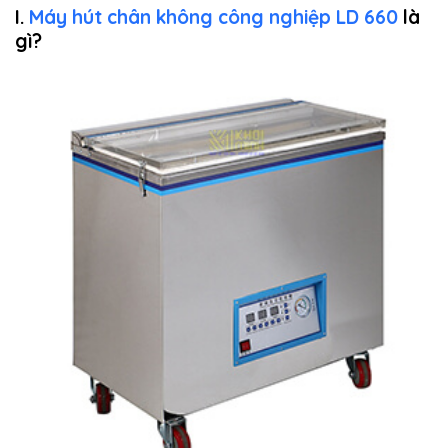
I.
Máy hút chân không công nghiệp LD 660
là
gì?