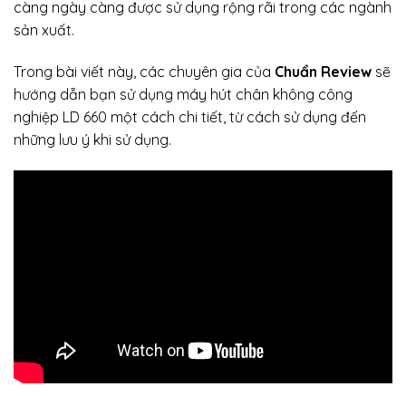
càng ngày càng được sử dụng rộng rãi trong các ngành
sản xuất.
Trong bài viết này, các chuyên gia của
Chuẩn Review
sẽ
hướng dẫn bạn sử dụng máy hút chân không công
nghiệp LD 660 một cách chi tiết, từ cách sử dụng đến
những lưu ý khi sử dụng.