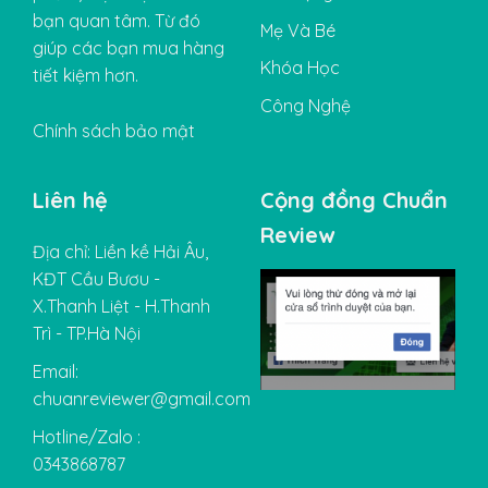
bạn quan tâm. Từ đó
Mẹ Và Bé
giúp các bạn mua hàng
Khóa Học
tiết kiệm hơn.
Công Nghệ
Chính sách bảo mật
Liên hệ
Cộng đồng Chuẩn
Review
Địa chỉ: Liền kề Hải Âu,
KĐT Cầu Bươu -
X.Thanh Liệt - H.Thanh
Trì - TP.Hà Nội
Email:
chuanreviewer@gmail.com
Hotline/Zalo :
0343868787