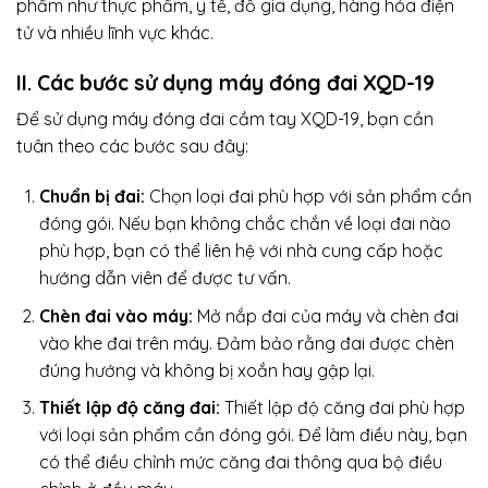
phẩm như thực phẩm, y tế, đồ gia dụng, hàng hóa điện
tử và nhiều lĩnh vực khác.
II. Các bước sử dụng máy đóng đai XQD-19
Để sử dụng máy đóng đai cầm tay XQD-19, bạn cần
tuân theo các bước sau đây:
Chuẩn bị đai:
Chọn loại đai phù hợp với sản phẩm cần
đóng gói. Nếu bạn không chắc chắn về loại đai nào
phù hợp, bạn có thể liên hệ với nhà cung cấp hoặc
hướng dẫn viên để được tư vấn.
Chèn đai vào máy:
Mở nắp đai của máy và chèn đai
vào khe đai trên máy. Đảm bảo rằng đai được chèn
đúng hướng và không bị xoắn hay gập lại.
Thiết lập độ căng đai:
Thiết lập độ căng đai phù hợp
với loại sản phẩm cần đóng gói. Để làm điều này, bạn
có thể điều chỉnh mức căng đai thông qua bộ điều