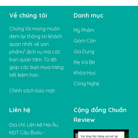
Về chúng tôi
Danh mục
Chúng tôi mong muốn
Mỹ Phẩm
đem lại thông tin khách
Giảm Cân
quan nhất về sản
Gia Dụng
phẩm/ dịch vụ mà các
bạn quan tâm. Từ đó
Mẹ Và Bé
giúp các bạn mua hàng
Khóa Học
tiết kiệm hơn.
Công Nghệ
Chính sách bảo mật
Liên hệ
Cộng đồng Chuẩn
Review
Địa chỉ: Liền kề Hải Âu,
KĐT Cầu Bươu -