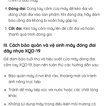
chỉnh ở đầu máy.
Đóng đai:
Dùng tay cầm của máy để kéo đai và
đóng chặt đai vào sản phẩm. Khi đóng đai, hãy đảm
bảo rằng đai không bị xoắn hay gập lại.
Cắt đai:
Kéo tay cầm máy lên để cắt đai và hoàn
thành quá trình đóng gói.
III. Cách bảo quản và vệ sinh máy đóng đai
dây nhựa XQD-19
Để đảm bảo tuổi thọ và hiệu suất của máy đóng đai
cầm tay XQD-19, bạn nên tuân thủ các hướng dẫn sau:
Bảo quản máy ở nơi khô ráo, thoáng mát và tránh
ánh nắng trực tiếp.
Tránh để máy tiếp xúc với nước hoặc các chất lỏng
khác.
Không sử dụng máy trong điều kiện môi trường có