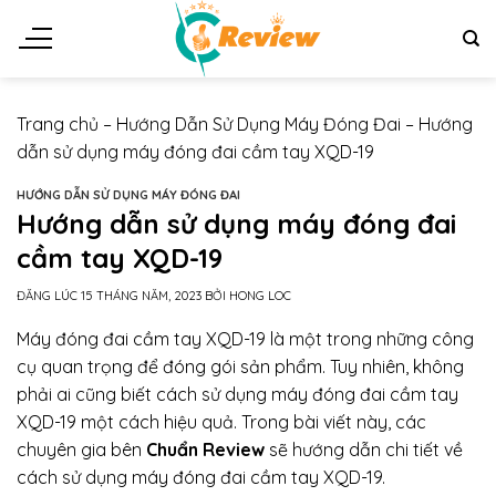
Chuyển
đến
nội
dung
Trang chủ
–
Hướng Dẫn Sử Dụng Máy Đóng Đai
–
Hướng
dẫn sử dụng máy đóng đai cầm tay XQD-19
HƯỚNG DẪN SỬ DỤNG MÁY ĐÓNG ĐAI
Hướng dẫn sử dụng máy đóng đai
cầm tay XQD-19
ĐĂNG LÚC
15 THÁNG NĂM, 2023
BỞI
HONG LOC
Máy đóng đai cầm tay XQD-19 là một trong những công
cụ quan trọng để đóng gói sản phẩm. Tuy nhiên, không
phải ai cũng biết cách sử dụng máy đóng đai cầm tay
XQD-19 một cách hiệu quả. Trong bài viết này, các
chuyên gia bên
Chuẩn Review
sẽ hướng dẫn chi tiết về
cách sử dụng máy đóng đai cầm tay XQD-19.