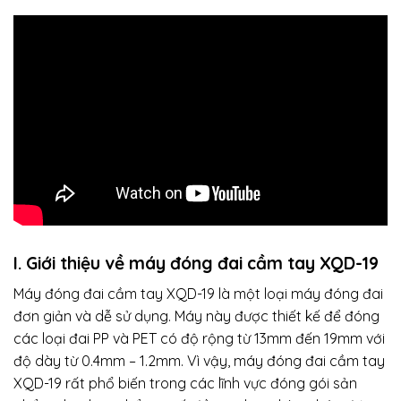
I. Giới thiệu về
máy đóng đai cầm tay
XQD-19
Máy đóng đai cầm tay XQD-19 là một loại máy đóng đai
đơn giản và dễ sử dụng. Máy này được thiết kế để đóng
các loại đai PP và PET có độ rộng từ 13mm đến 19mm với
độ dày từ 0.4mm – 1.2mm. Vì vậy, máy đóng đai cầm tay
XQD-19 rất phổ biến trong các lĩnh vực đóng gói sản