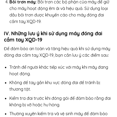
Bôi trơn máy:
Bôi trơn các bộ phận của máy để giữ
cho máy hoạt động êm ái và hiệu quả. Sử dụng loại
dầu bôi trơn được khuyến cáo cho máy đóng đai
cầm tay XQD-19.
IV. Những lưu ý khi sử dụng
máy đóng đai
cầm tay
XQD-19
Để đảm bảo an toàn và tăng hiệu quả khi sử dụng máy
đóng đai cầm tay XQD-19, bạn cần lưu ý các điểm sau:
Tránh để người khác tiếp xúc với máy khi máy đang
hoạt động.
Không để tay gần khu vực đóng đai để tránh bị
thương tật.
Kiểm tra đai trước khi đóng gói để đảm bảo rằng đai
không bị vỡ hoặc hư hỏng.
Thường xuyên kiểm tra và vệ sinh máy để đảm bảo