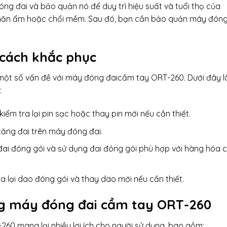
ng đai và bảo quản nó để duy trì hiệu suất và tuổi thọ của
 khăn ẩm hoặc chổi mềm. Sau đó, bạn cần bảo quản máy đón
 cách khắc phục
 một số vấn đề với máy đóng đaicầm tay ORT-260. Dưới đây l
:
iểm tra lại pin sạc hoặc thay pin mới nếu cần thiết.
căng đai trên máy đóng đai.
ại đai đóng gói và sử dụng đai đóng gói phù hợp với hàng hóa 
ra lại dao đóng gói và thay dao mới nếu cần thiết.
ng
máy đóng đai cầm tay
ORT-260
60 mang lại nhiều lợi ích cho người sử dụng, bao gồm: