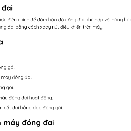
 đai
ợc điều chỉnh để đảm bảo độ căng đai phù hợp với hàng hó
ăng đai bằng cách xoay nút điều khiển trên máy.
a
ng gói.
c máy đóng đai.
g gói.
máy đóng đai hoạt động.
n cắt đai bằng dao đóng gói.
n máy đóng đai