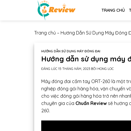
Chuyển
TRANG CHỦ
đến
nội
dung
Trang chủ
–
Hướng Dẫn Sử Dụng Máy Đóng Đ
HƯỚNG DẪN SỬ DỤNG MÁY ĐÓNG ĐAI
Hướng dẫn sử dụng máy đ
ĐĂNG LÚC
15 THÁNG NĂM, 2023
BỞI
HONG LOC
Máy đóng đai cầm tay ORT-260 là một tro
nghiệp đóng gói hàng hóa, vận chuyển và l
cho việc đóng gói hàng hóa trở nên nhanh 
chuyên gia của
Chuẩn Review
sẽ hướng d
260.