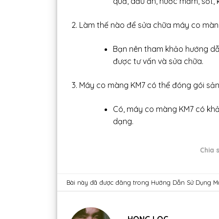
quả, dầu ăn, nước mắm, sốt, 
Làm thế nào để sửa chữa máy co màng
Bạn nên tham khảo hướng dẫn 
được tư vấn và sửa chữa.
Máy co màng KM7 có thể đóng gói sản
Có, máy co màng KM7 có khả 
dạng.
Chia s
Bài này đã được đăng trong
Hướng Dẫn Sử Dụng M