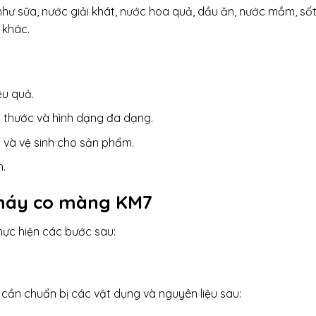
ư sữa, nước giải khát, nước hoa quả, dầu ăn, nước mắm, sốt
 khác.
ệu quả.
h thước và hình dạng đa dạng.
 và vệ sinh cho sản phẩm.
h.
 máy co màng KM7
ực hiện các bước sau:
cần chuẩn bị các vật dụng và nguyên liệu sau: