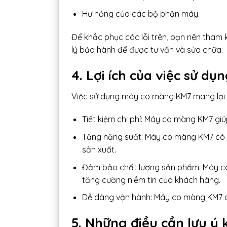
Hư hỏng của các bộ phận máy.
Để khắc phục các lỗi trên, bạn nên tham 
lý bảo hành để được tư vấn và sửa chữa.
4. Lợi ích của việc sử 
Việc sử dụng máy co màng KM7 mang lại n
Tiết kiệm chi phí: Máy co màng KM7 giú
Tăng năng suất: Máy co màng KM7 có t
sản xuất.
Đảm bảo chất lượng sản phẩm: Máy co
tăng cường niềm tin của khách hàng.
Dễ dàng vận hành: Máy co màng KM7 có 
5. Những điều cần lưu ý 