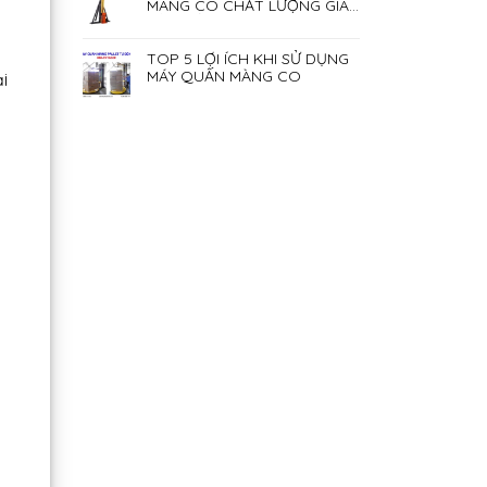
MÀNG CO CHẤT LƯỢNG GIÁ
RẺ NHẤT HIỆN NAY
TOP 5 LỢI ÍCH KHI SỬ DỤNG
MÁY QUẤN MÀNG CO
i