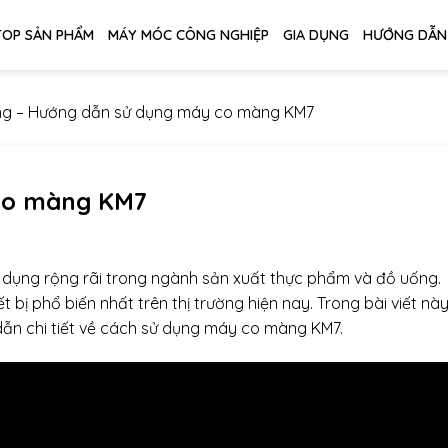
TOP SẢN PHẨM
MÁY MÓC CÔNG NGHIỆP
GIA DỤNG
HƯỚNG DẪN
ng
–
Hướng dẫn sử dụng máy co màng KM7
co màng KM7
ử dụng rộng rãi trong ngành sản xuất thực phẩm và đồ uống.
bị phổ biến nhất trên thị trường hiện nay. Trong bài viết này
ẫn chi tiết về cách sử dụng máy co màng KM7.