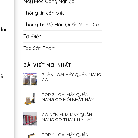
Máy Móc Công Nghiệp
Thông tin cần biết
Thông Tin Về Máy Quấn Màng Co
dài
Tời Điện
Top Sản Phẩm
BÀI VIẾT MỚI NHẤT
PHÂN LOẠI MÁY QUẤN MÀNG
ng
CO
TOP 3 LOẠI MÁY QUẤN
MÀNG CO MỚI NHẤT NĂM
2023
CÓ NÊN MUA MÁY QUẤN
MÀNG CO THANH LÝ HAY
KHÔNG?
TOP 4 LOẠI MÁY QUẤN