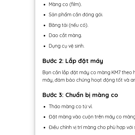
Màng co (film).
Sản phẩm cần đóng gói.
Băng tải (nếu có).
Dao cắt màng.
Dụng cụ vệ sinh.
Bước 2: Lắp đặt máy
Bạn cần lắp đặt máy co màng KM7 theo hư
máy, đảm bảo chúng hoạt động tốt và an 
Bước 3: Chuẩn bị màng co
Tháo màng co từ vỉ.
Đặt màng vào cuộn trên máy co màng
Điều chỉnh vị trí màng cho phù hợp với