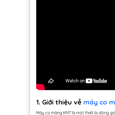
1. Giới thiệu về
máy co 
Máy co màng KM7 là một thiết bị đóng g