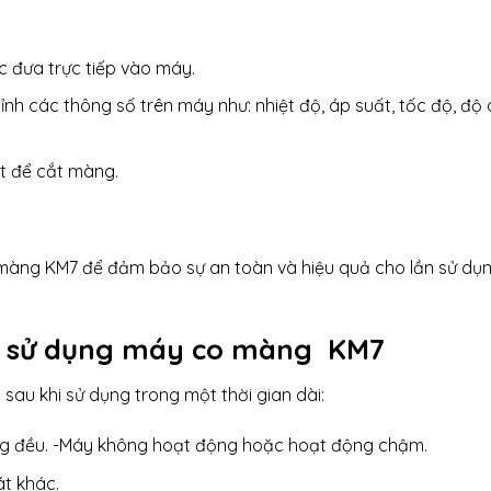
 đưa trực tiếp vào máy.
h các thông số trên máy như: nhiệt độ, áp suất, tốc độ, độ 
t để cắt màng.
 màng KM7 để đảm bảo sự an toàn và hiệu quả cho lần sử dụ
khi sử dụng máy co màng KM7
sau khi sử dụng trong một thời gian dài:
g đều. -Máy không hoạt động hoặc hoạt động chậm.
át khác.