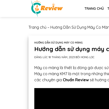
Chuyển
TRANG CHỦ
đến
nội
dung
Trang chủ
–
Hướng Dẫn Sử Dụng Máy Co Mà
HƯỚNG DẪN SỬ DỤNG MÁY CO MÀNG
Hướng dẫn sử dụng máy 
ĐĂNG LÚC
18 THÁNG NĂM, 2023
BỞI
HONG LOC
Máy co màng là thiết bị đóng gói được s
Máy co màng KM7 là một trong những thiết 
các chuyên gia
Chuẩn Review
sẽ hướng d