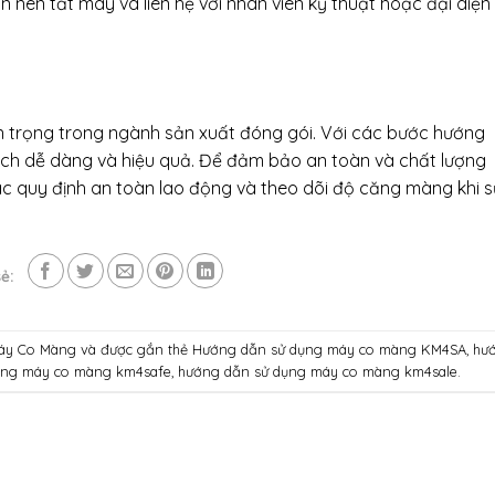
ên tắt máy và liên hệ với nhân viên kỹ thuật hoặc đại diện
trọng trong ngành sản xuất đóng gói. Với các bước hướng
ch dễ dàng và hiệu quả. Để đảm bảo an toàn và chất lượng
ác quy định an toàn lao động và theo dõi độ căng màng khi s
ẻ:
áy Co Màng
và được gắn thẻ
Hướng dẫn sử dụng máy co màng KM4SA
,
hư
ụng máy co màng km4safe
,
hướng dẫn sử dụng máy co màng km4sale
.