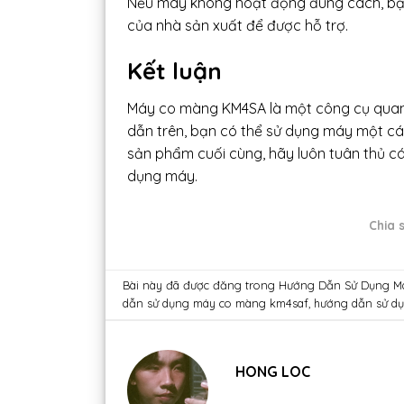
Nếu máy không hoạt động đúng cách, bạn n
của nhà sản xuất để được hỗ trợ.
Kết luận
Máy co màng KM4SA là một công cụ quan 
dẫn trên, bạn có thể sử dụng máy một cá
sản phẩm cuối cùng, hãy luôn tuân thủ c
dụng máy.
Chia s
Bài này đã được đăng trong
Hướng Dẫn Sử Dụng M
dẫn sử dụng máy co màng km4saf
,
hướng dẫn sử d
HONG LOC