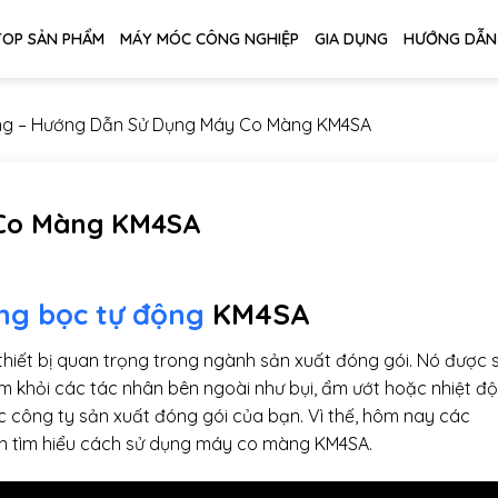
TOP SẢN PHẨM
MÁY MÓC CÔNG NGHIỆP
GIA DỤNG
HƯỚNG DẪN
ng
–
Hướng Dẫn Sử Dụng Máy Co Màng KM4SA
Co Màng KM4SA
g bọc tự động
KM4SA
iết bị quan trọng trong ngành sản xuất đóng gói. Nó được 
khỏi các tác nhân bên ngoài như bụi, ẩm ướt hoặc nhiệt độ
c công ty sản xuất đóng gói của bạn. Vì thế, hôm nay các
ạn tìm hiểu cách sử dụng máy co màng KM4SA.