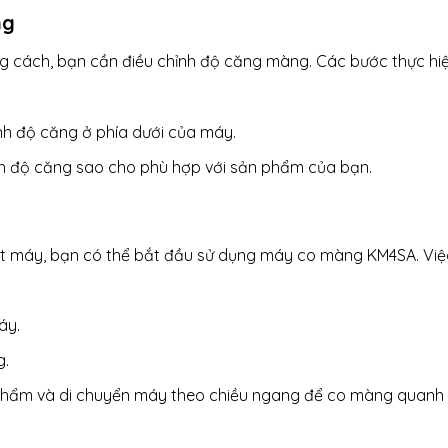
ng
cách, bạn cần điều chỉnh độ căng màng. Các bước thực hi
ỉnh độ căng ở phía dưới của máy.
nh độ căng sao cho phù hợp với sản phẩm của bạn.
đặt máy, bạn có thể bắt đầu sử dụng máy co màng KM4SA. Việ
áy.
g.
hẩm và di chuyển máy theo chiều ngang để co màng quanh