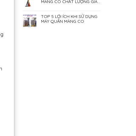
MÀNG CO CHẤT LƯỢNG GIÁ
RẺ NHẤT HIỆN NAY
TOP 5 LỢI ÍCH KHI SỬ DỤNG
MÁY QUẤN MÀNG CO
ng
n