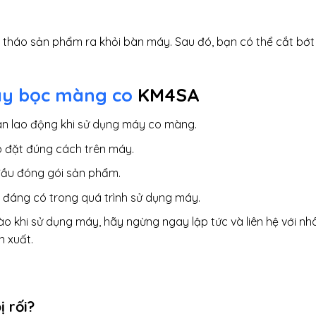
 tháo sản phẩm ra khỏi bàn máy. Sau đó, bạn có thể cắt bớt
y bọc màng co
KM4SA
oàn lao động khi sử dụng máy co màng.
 đặt đúng cách trên máy.
đầu đóng gói sản phẩm.
 đáng có trong quá trình sử dụng máy.
ào khi sử dụng máy, hãy ngừng ngay lập tức và liên hệ với nh
n xuất.
ị rối?