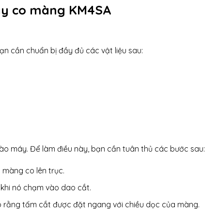
máy co màng KM4SA
n cần chuẩn bị đầy đủ các vật liệu sau:
vào máy. Để làm điều này, bạn cần tuân thủ các bước sau:
 màng co lên trục.
hi nó chạm vào dao cắt.
 rằng tấm cắt được đặt ngang với chiều dọc của màng.