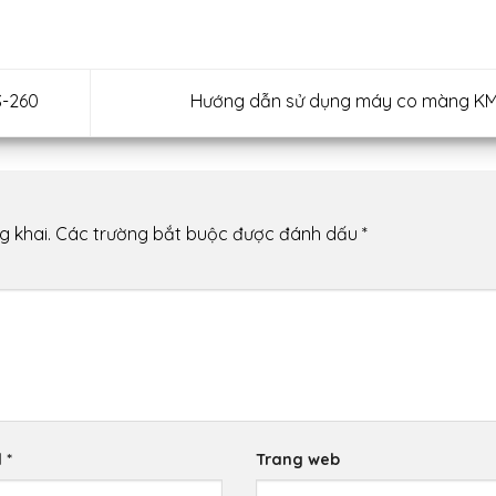
-260
Hướng dẫn sử dụng máy co màng K
g khai.
Các trường bắt buộc được đánh dấu
*
l
*
Trang web