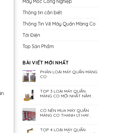
Máy Móc Công Nghiệp
Thông tin cần biết
Thông Tin Về Máy Quấn Màng Co
Tời Điện
Top Sản Phẩm
BÀI VIẾT MỚI NHẤT
PHÂN LOẠI MÁY QUẤN MÀNG
CO
TOP 3 LOẠI MÁY QUẤN
ân
MÀNG CO MỚI NHẤT NĂM
2023
CÓ NÊN MUA MÁY QUẤN
MÀNG CO THANH LÝ HAY
KHÔNG?
TOP 4 LOẠI MÁY QUẤN