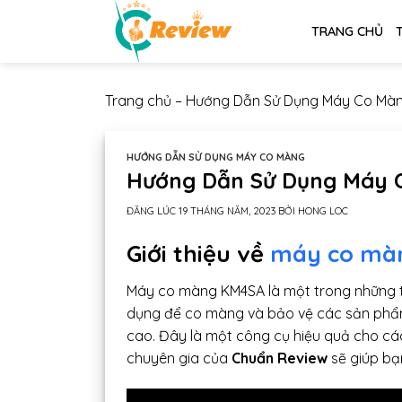
Chuyển
TRANG CHỦ
đến
nội
dung
Trang chủ
–
Hướng Dẫn Sử Dụng Máy Co Mà
HƯỚNG DẪN SỬ DỤNG MÁY CO MÀNG
Hướng Dẫn Sử Dụng Máy 
ĐĂNG LÚC
19 THÁNG NĂM, 2023
BỞI
HONG LOC
Giới thiệu về
máy co màn
Máy co màng KM4SA là một trong những th
dụng để co màng và bảo vệ các sản phẩm 
cao. Đây là một công cụ hiệu quả cho cá
chuyên gia của
Chuẩn Review
sẽ giúp b