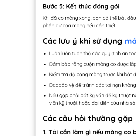
Bước 5: Kết thúc đóng gói
Khi đã co màng xong, bạn có thể bắt đầu
phần dư của màng nếu cần thiết.
Các lưu ý khi sử dụng
má
Luôn luôn tuân thủ các quy định an t
Đảm bảo rằng cuộn màng co được lắp
Kiểm tra độ căng màng trước khi bắt 
Đeobảo vệ để tránh các tai nạn không
Nếu gặp phải bất kỳ vấn đề kỹ thuật n
viên kỹ thuật hoặc đại diện của nhà sả
Các câu hỏi thường gặp
1. Tôi cần làm gì nếu màng co b