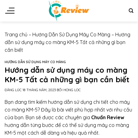
Chuyển
đến
nội
dung
Trang chủ
–
Hướng Dẫn Sử Dụng Máy Co Màng
–
Hướng
dẫn sử dụng máy co màng KM-5 Tất cả những gì bạn
cần biết
HƯỚNG DẪN SỬ DỤNG MÁY CO MÀNG
Hướng dẫn sử dụng máy co màng
KM-5 Tất cả những gì bạn cần biết
ĐĂNG LÚC
18 THÁNG NĂM, 2023
BỞI
HONG LOC
Bạn đang tìm kiếm hướng dẫn sử dụng chi tiết cho máy
co màng KM-5? Đây là bài viết phù hợp nhất với nhu cầu
của bạn. Bạn sẽ được các chuyên gia
Chuẩn Review
hướng dẫn từng bước để có thể sử dụng máy co màng
KM-5 một cách dễ dàng và hiệu quả nhất.