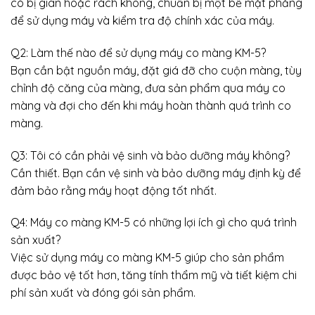
có bị giãn hoặc rách không, chuẩn bị một bề mặt phẳng
để sử dụng máy và kiểm tra độ chính xác của máy.
Q2: Làm thế nào để sử dụng máy co màng KM-5?
Bạn cần bật nguồn máy, đặt giá đỡ cho cuộn màng, tùy
chỉnh độ căng của màng, đưa sản phẩm qua máy co
màng và đợi cho đến khi máy hoàn thành quá trình co
màng.
Q3: Tôi có cần phải vệ sinh và bảo dưỡng máy không?
Cần thiết. Bạn cần vệ sinh và bảo dưỡng máy định kỳ để
đảm bảo rằng máy hoạt động tốt nhất.
Q4: Máy co màng KM-5 có những lợi ích gì cho quá trình
sản xuất?
Việc sử dụng máy co màng KM-5 giúp cho sản phẩm
được bảo vệ tốt hơn, tăng tính thẩm mỹ và tiết kiệm chi
phí sản xuất và đóng gói sản phẩm.