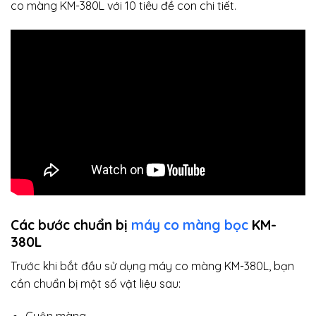
co màng KM-380L với 10 tiêu đề con chi tiết.
Các bước chuẩn bị
máy co màng bọc
KM-
380L
Trước khi bắt đầu sử dụng máy co màng KM-380L, bạn
cần chuẩn bị một số vật liệu sau:
Cuộn màng