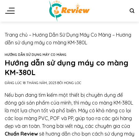
Chuyển
đến
nội
dung
Trang chủ
–
Hướng Dẫn Sử Dụng Máy Co Màng
–
Hướng
dẫn sử dụng máy co màng KM-380L
HƯỚNG DẪN SỬ DỤNG MÁY CO MÀNG
Hướng dẫn sử dụng máy co màng
KM-380L
ĐĂNG LÚC
18 THÁNG NĂM, 2023
BỞI
HONG LOC
Nếu bạn đang tìm kiếm một thiết bị chuyên dụng để
đóng gói sản phẩm của mình, thì máy co màng KM-380L
là một lựa chọn tốt và phổ biến. Máy có khả năng co lại
các loại màng PVC, POF và PP, giúp tạo ra các gói hàng
đẹp và an toàn. Trong bài viết này, các chuyên gia của
Chuẩn Review
sẽ hướng dẫn cho bạn cách sử dụng máy