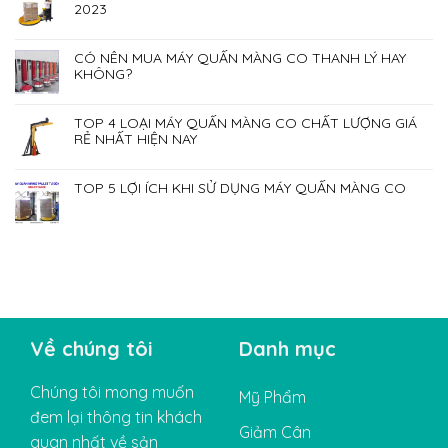
2023
CÓ NÊN MUA MÁY QUẤN MÀNG CO THANH LÝ HAY
KHÔNG?
TOP 4 LOẠI MÁY QUẤN MÀNG CO CHẤT LƯỢNG GIÁ
RẺ NHẤT HIỆN NAY
TOP 5 LỢI ÍCH KHI SỬ DỤNG MÁY QUẤN MÀNG CO
Về chúng tôi
Danh mục
Chúng tôi mong muốn
Mỹ Phẩm
đem lại thông tin khách
Giảm Cân
quan nhất về sản