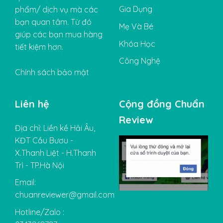
Gia Dụng
phẩm/ dịch vụ mà các
bạn quan tâm. Từ đó
Mẹ Và Bé
giúp các bạn mua hàng
Khóa Học
tiết kiệm hơn.
Công Nghệ
Chính sách bảo mật
Liên hệ
Cộng đồng Chuẩn
Review
Địa chỉ: Liền kề Hải Âu,
KĐT Cầu Bươu -
X.Thanh Liệt - H.Thanh
Trì - TP.Hà Nội
Email:
chuanreviewer@gmail.com
Hotline/Zalo :