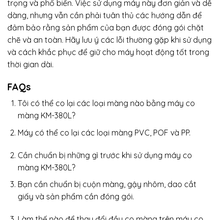
trọng và phổ biến. Việc sử dụng máy này đơn giản và dễ
dàng, nhưng vẫn cần phải tuân thủ các hướng dẫn để
đảm bảo rằng sản phẩm của bạn được đóng gói chặt
chẽ và an toàn. Hãy lưu ý các lỗi thường gặp khi sử dụng
và cách khắc phục để giữ cho máy hoạt động tốt trong
thời gian dài.
FAQs
Tôi có thể co lại các loại màng nào bằng máy co
màng KM-380L?
Máy có thể co lại các loại màng PVC, POF và PP.
Cần chuẩn bị những gì trước khi sử dụng máy co
màng KM-380L?
Bạn cần chuẩn bị cuộn màng, gậy nhôm, dao cắt
giấy và sản phẩm cần đóng gói.
Làm thế nào để thay đổi đầu co màng trên máy co