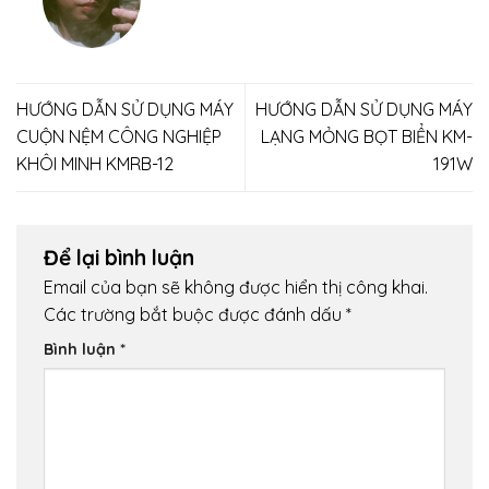
HƯỚNG DẪN SỬ DỤNG MÁY
HƯỚNG DẪN SỬ DỤNG MÁY
CUỘN NỆM CÔNG NGHIỆP
LẠNG MỎNG BỌT BIỂN KM-
KHÔI MINH KMRB-12
191W
Để lại bình luận
Email của bạn sẽ không được hiển thị công khai.
Các trường bắt buộc được đánh dấu
*
Bình luận
*