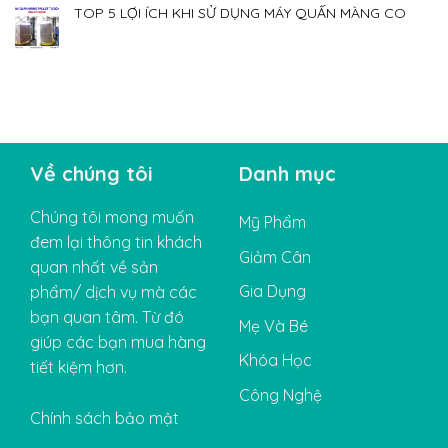
TOP 5 LỢI ÍCH KHI SỬ DỤNG MÁY QUẤN MÀNG CO
Về chúng tôi
Danh mục
Chúng tôi mong muốn
Mỹ Phẩm
đem lại thông tin khách
Giảm Cân
quan nhất về sản
Gia Dụng
phẩm/ dịch vụ mà các
bạn quan tâm. Từ đó
Mẹ Và Bé
giúp các bạn mua hàng
Khóa Học
tiết kiệm hơn.
Công Nghệ
Chính sách bảo mật