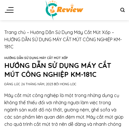
Chuyển
đến
nội
dung
Trang chủ
–
Hướng Dẫn Sử Dụng Máy Cắt Mút Xốp
–
HƯỚNG DẪN SỬ DỤNG MÁY CẮT MÚT CÔNG NGHIỆP KM-
181C
HƯỚNG DẪN SỬ DỤNG MÁY CẮT MÚT XỐP
HƯỚNG DẪN SỬ DỤNG MÁY CẮT
MÚT CÔNG NGHIỆP KM-181C
ĐĂNG LÚC
26 THÁNG NĂM, 2023
BỞI
HONG LOC
Máy cắt mút công nghiệp là một trong những dụng cụ
không thể thiếu đối với những người làm việc trong
ngành sản xuất đồ nội thất, giường nệm, ghế sofa và
các sản phẩm liên quan đến đệm mút. Máy cắt mút giúp
cho quá trình cắt mút trở nên dễ dàng và nhanh chóng