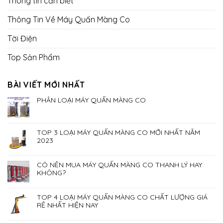
Thông tin cần biết
Thông Tin Về Máy Quấn Màng Co
Tời Điện
Top Sản Phẩm
BÀI VIẾT MỚI NHẤT
PHÂN LOẠI MÁY QUẤN MÀNG CO
TOP 3 LOẠI MÁY QUẤN MÀNG CO MỚI NHẤT NĂM
2023
CÓ NÊN MUA MÁY QUẤN MÀNG CO THANH LÝ HAY
KHÔNG?
TOP 4 LOẠI MÁY QUẤN MÀNG CO CHẤT LƯỢNG GIÁ
RẺ NHẤT HIỆN NAY