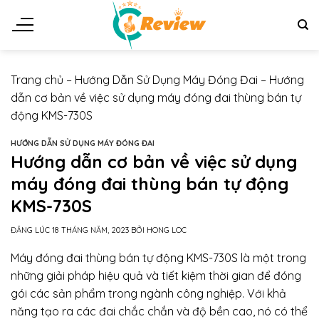
Chuyển
đến
nội
dung
Trang chủ
–
Hướng Dẫn Sử Dụng Máy Đóng Đai
–
Hướng
dẫn cơ bản về việc sử dụng máy đóng đai thùng bán tự
động KMS-730S
HƯỚNG DẪN SỬ DỤNG MÁY ĐÓNG ĐAI
Hướng dẫn cơ bản về việc sử dụng
máy đóng đai thùng bán tự động
KMS-730S
ĐĂNG LÚC
18 THÁNG NĂM, 2023
BỞI
HONG LOC
Máy đóng đai thùng bán tự động KMS-730S là một trong
những giải pháp hiệu quả và tiết kiệm thời gian để đóng
gói các sản phẩm trong ngành công nghiệp. Với khả
năng tạo ra các đai chắc chắn và độ bền cao, nó có thể