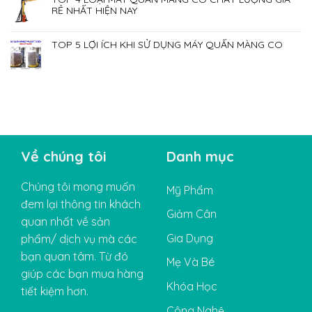
RẺ NHẤT HIỆN NAY
TOP 5 LỢI ÍCH KHI SỬ DỤNG MÁY QUẤN MÀNG CO
Về chúng tôi
Danh mục
Chúng tôi mong muốn
Mỹ Phẩm
đem lại thông tin khách
Giảm Cân
quan nhất về sản
Gia Dụng
phẩm/ dịch vụ mà các
bạn quan tâm. Từ đó
Mẹ Và Bé
giúp các bạn mua hàng
Khóa Học
tiết kiệm hơn.
Công Nghệ