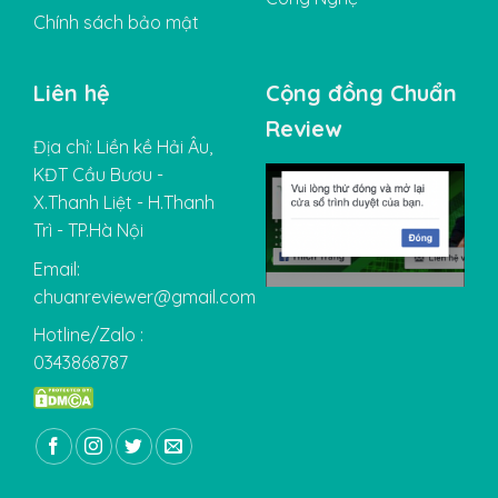
Chính sách bảo mật
Liên hệ
Cộng đồng Chuẩn
Review
Địa chỉ: Liền kề Hải Âu,
KĐT Cầu Bươu -
X.Thanh Liệt - H.Thanh
Trì - TP.Hà Nội
Email:
chuanreviewer@gmail.com
Hotline/Zalo :
0343868787