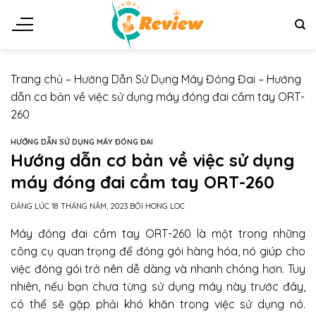
Chuyển
đến
nội
dung
Trang chủ
–
Hướng Dẫn Sử Dụng Máy Đóng Đai
–
Hướng
dẫn cơ bản về việc sử dụng máy đóng đai cầm tay ORT-
260
HƯỚNG DẪN SỬ DỤNG MÁY ĐÓNG ĐAI
Hướng dẫn cơ bản về việc sử dụng
máy đóng đai cầm tay ORT-260
ĐĂNG LÚC
18 THÁNG NĂM, 2023
BỞI
HONG LOC
Máy đóng đai cầm tay ORT-260 là một trong những
công cụ quan trọng để đóng gói hàng hóa, nó giúp cho
việc đóng gói trở nên dễ dàng và nhanh chóng hơn. Tuy
nhiên, nếu bạn chưa từng sử dụng máy này trước đây,
có thể sẽ gặp phải khó khăn trong việc sử dụng nó.