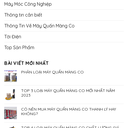
Máy Móc Công Nghiệp
Thông tin cần biết
Thông Tin Về Máy Quấn Màng Co
Tời Điện
Top Sản Phẩm
BÀI VIẾT MỚI NHẤT
PHÂN LOẠI MÁY QUẤN MÀNG CO
TOP 3 LOẠI MÁY QUẤN MÀNG CO MỚI NHẤT NĂM
2023
CÓ NÊN MUA MÁY QUẤN MÀNG CO THANH LÝ HAY
KHÔNG?
TOP 4 LOẠI MÁY QUẤN MÀNG CO CHẤT LƯỢNG GIÁ