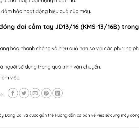
 giữ cho máy hoạt động mượt mà.
để đảm bảo hoạt động hiệu quả của máy.
 đóng đai cầm tay JD13/16 (KMS-13/16B) trong
hàng hóa nhanh chóng và hiệu quả hơn so với các phương p
 người sử dụng trong quá trình vận chuyển.
 làm việc.
ẻ:
áy Đóng Đai
và được gắn thẻ
Hướng dẫn cơ bản về việc sử dụng máy đóng