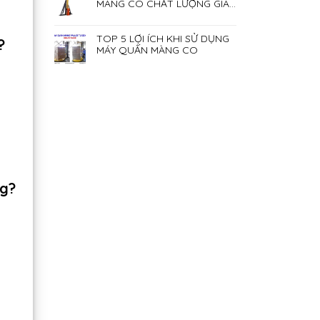
MÀNG CO CHẤT LƯỢNG GIÁ
RẺ NHẤT HIỆN NAY
TOP 5 LỢI ÍCH KHI SỬ DỤNG
?
MÁY QUẤN MÀNG CO
ng?