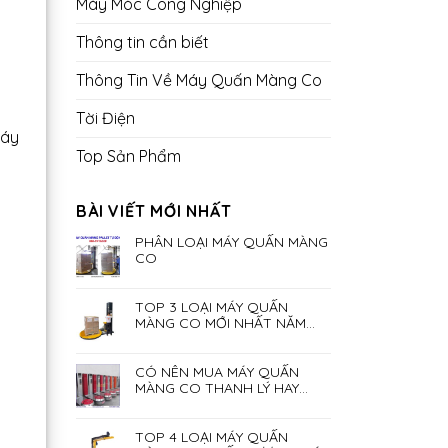
Máy Móc Công Nghiệp
Thông tin cần biết
Thông Tin Về Máy Quấn Màng Co
Tời Điện
máy
Top Sản Phẩm
BÀI VIẾT MỚI NHẤT
PHÂN LOẠI MÁY QUẤN MÀNG
CO
TOP 3 LOẠI MÁY QUẤN
MÀNG CO MỚI NHẤT NĂM
2023
CÓ NÊN MUA MÁY QUẤN
MÀNG CO THANH LÝ HAY
KHÔNG?
TOP 4 LOẠI MÁY QUẤN