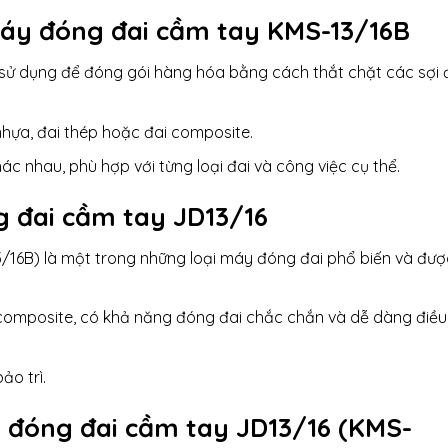
áy đóng đai
cầm tay KMS-13/16B
 sử dụng để đóng gói hàng hóa bằng cách thắt chặt các sợi 
nhựa, đai thép hoặc đai composite.
c nhau, phù hợp với từng loại đai và công việc cụ thể.
g đai cầm tay JD13/16
/16B) là một trong những loại máy đóng đai phổ biến và đượ
i composite, có khả năng đóng đai chắc chắn và dễ dàng điều
ảo trì.
 đóng đai cầm tay JD13/16 (KMS-