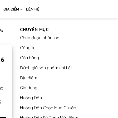
ĐỊA ĐIỂM
LIÊN HỆ
ay
CHUYÊN MỤC
Chưa được phân loại
Công ty
Cửa hàng
16
Đánh giá sản phẩm chi tiết
Địa điểm
Gia dụng
ng
Hướng Dẫn
g
Hướng Dẫn Chọn Mua Chuẩn
Hướng Dẫn Sử Dụng Máy Bơm