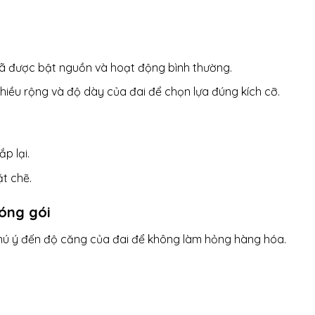
ã được bật nguồn và hoạt động bình thường.
hiều rộng và độ dày của đai để chọn lựa đúng kích cỡ.
p lại.
t chẽ.
đóng gói
hú ý đến độ căng của đai để không làm hỏng hàng hóa.