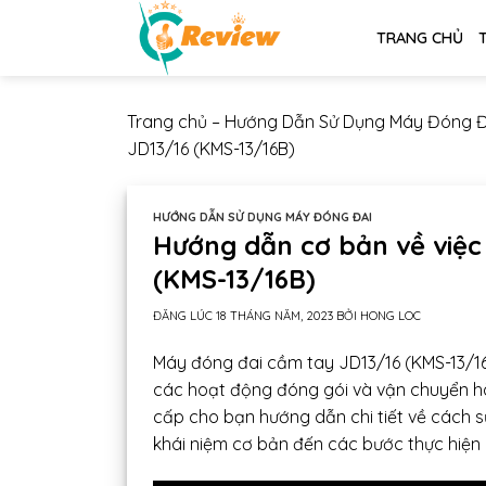
Chuyển
TRANG CHỦ
đến
nội
dung
Trang chủ
–
Hướng Dẫn Sử Dụng Máy Đóng Đ
JD13/16 (KMS-13/16B)
HƯỚNG DẪN SỬ DỤNG MÁY ĐÓNG ĐAI
Hướng dẫn cơ bản về việc
(KMS-13/16B)
ĐĂNG LÚC
18 THÁNG NĂM, 2023
BỞI
HONG LOC
Máy đóng đai cầm tay JD13/16 (KMS-13/1
các hoạt động đóng gói và vận chuyển hà
cấp cho bạn hướng dẫn chi tiết về cách 
khái niệm cơ bản đến các bước thực hiện 