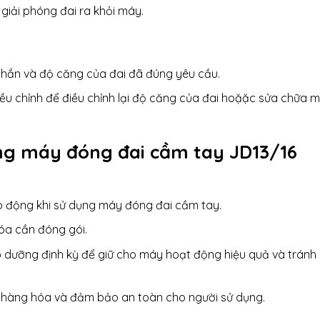
 giải phóng đai ra khỏi máy.
hắn và độ căng của đai đã đúng yêu cầu.
ều chỉnh để điều chỉnh lại độ căng của đai hoặặc sửa chữa 
ụng
máy đóng đai
cầm tay JD13/16
ao động khi sử dụng máy đóng đai cầm tay.
óa cần đóng gói.
dưỡng định kỳ để giữ cho máy hoạt động hiệu quả và tránh
 hàng hóa và đảm bảo an toàn cho người sử dụng.