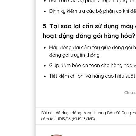
Bôi trơn các bộ phận chuyển động để
Định kỳ kiểm tra các bộ phận cơ khí 
5. Tại sao lại cần sử dụng máy
hoạt động đóng gói hàng hóa?
Máy đóng đai cầm tay giúp đóng gói 
đóng gói truyền thống.
Giúp đảm bảo an toàn cho hàng hóa và
Tiết kiệm chi phí và nâng cao hiệu suất
Chia s
Bài này đã được đăng trong
Hướng Dẫn Sử Dụng M
cầm tay JD13/16 (KMS-13/16B)
.