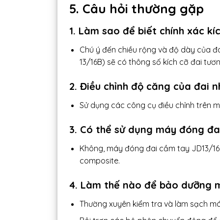
5. Câu hỏi thường gặp
1. Làm sao để biết chính xác k
Chú ý đến chiều rộng và độ dày của đ
13/16B) sẽ có thông số kích cỡ đai tươ
2. Điều chỉnh độ căng của đai 
Sử dụng các công cụ điều chỉnh trên m
3. Có thể sử dụng máy đóng đai
Không, máy đóng đai cầm tay JD13/16 (
composite.
4. Làm thế nào để bảo dưỡng 
Thường xuyên kiểm tra và làm sạch má