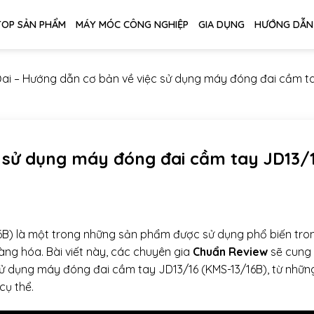
TOP SẢN PHẨM
MÁY MÓC CÔNG NGHIỆP
GIA DỤNG
HƯỚNG DẪN
ai
–
Hướng dẫn cơ bản về việc sử dụng máy đóng đai cầm t
 sử dụng máy đóng đai cầm tay JD13/
6B) là một trong những sản phẩm được sử dụng phổ biến tro
ng hóa. Bài viết này, các chuyên gia
Chuẩn Review
sẽ cung
sử dụng máy đóng đai cầm tay JD13/16 (KMS-13/16B), từ nhữn
cụ thể.