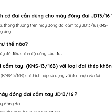
ích cỡ đai cần dùng cho máy đóng đai JD13/16 
ai, thông thường trên máy đóng đai cầm tay JD13/16 (KMS-
ng ứng.
như thế nào?
áy để điều chỉnh độ căng của đai.
 cầm tay (KMS-13/16B) với loại đai thép khô
KMS-13/16B) chỉ thích hợp sử dụng với đai nhựa và đai
máy đóng đai cầm tay JD13/16 ?
y đóng đai.