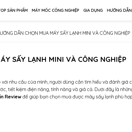
TOP SẢN PHẨM
MÁY MÓC CÔNG NGHIỆP
GIA DỤNG
HƯỚNG DẪN
ƯỚNG DẪN CHỌN MUA MÁY SẤY LẠNH MINI VÀ CÔNG NGHIỆP
Y SẤY LẠNH MINI VÀ CÔNG NGHIỆP
ới nhu cầu của mình, người dùng cần tìm hiểu và đánh giá 
ớc, tiết kiệm điện năng, tính năng và giá cả. Dưới đây là nhữn
ẩn Review
để giúp bạn chọn mua được máy sấy lạnh phù hợp