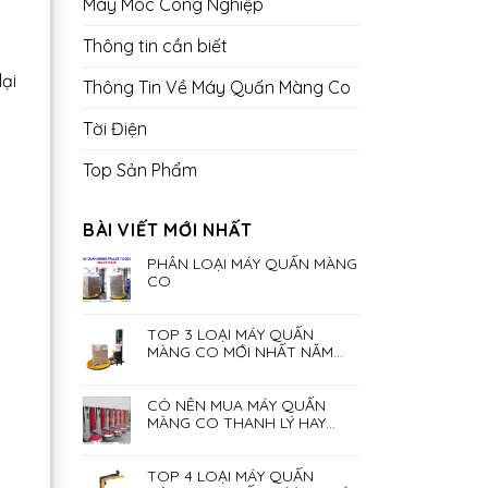
Máy Móc Công Nghiệp
Thông tin cần biết
lại
Thông Tin Về Máy Quấn Màng Co
Tời Điện
Top Sản Phẩm
BÀI VIẾT MỚI NHẤT
PHÂN LOẠI MÁY QUẤN MÀNG
CO
TOP 3 LOẠI MÁY QUẤN
MÀNG CO MỚI NHẤT NĂM
2023
CÓ NÊN MUA MÁY QUẤN
MÀNG CO THANH LÝ HAY
KHÔNG?
TOP 4 LOẠI MÁY QUẤN