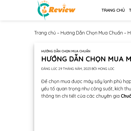
Chuyển
TRANG CHỦ
đến
nội
dung
Trang chủ
–
Hướng Dẫn Chọn Mua Chuẩn
–
H
HƯỚNG DẪN CHỌN MUA CHUẨN
HƯỚNG DẪN CHỌN MUA MÁ
ĐĂNG LÚC
29 THÁNG NĂM, 2023
BỞI
HONG LOC
Để chọn mua được máy sấy lạnh phù hợp v
yếu tố quan trọng như công suất, kích thư
thông tin chi tiết của các chuyên gia
Chu