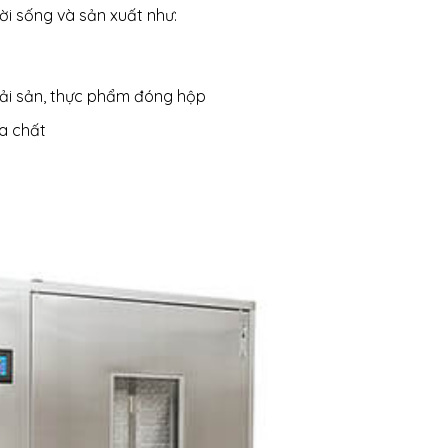
ời sống và sản xuất như:
ải sản, thực phẩm đóng hộp
a chất