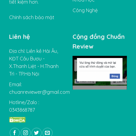
tiết kiệm hơn.
Công Nghệ
Chính sách bảo mật
Liên hệ
Cộng đồng Chuẩn
Review
Địa chỉ: Liền kề Hải Âu,
KĐT Cầu Bươu -
X.Thanh Liệt - H.Thanh
Trì - TP.Hà Nội
Email:
chuanreviewer@gmail.com
Hotline/Zalo :
0343868787