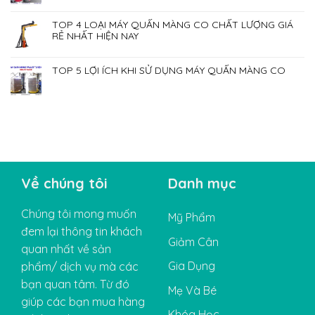
TOP 4 LOẠI MÁY QUẤN MÀNG CO CHẤT LƯỢNG GIÁ
RẺ NHẤT HIỆN NAY
TOP 5 LỢI ÍCH KHI SỬ DỤNG MÁY QUẤN MÀNG CO
Về chúng tôi
Danh mục
Chúng tôi mong muốn
Mỹ Phẩm
đem lại thông tin khách
Giảm Cân
quan nhất về sản
Gia Dụng
phẩm/ dịch vụ mà các
bạn quan tâm. Từ đó
Mẹ Và Bé
giúp các bạn mua hàng
Khóa Học