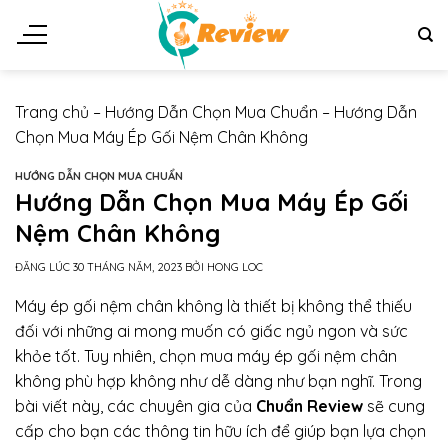
Chuyển
đến
nội
dung
Trang chủ
–
Hướng Dẫn Chọn Mua Chuẩn
–
Hướng Dẫn
Chọn Mua Máy Ép Gối Nệm Chân Không
HƯỚNG DẪN CHỌN MUA CHUẨN
Hướng Dẫn Chọn Mua Máy Ép Gối
Nệm Chân Không
ĐĂNG LÚC
30 THÁNG NĂM, 2023
BỞI
HONG LOC
Máy ép gối nệm chân không là thiết bị không thể thiếu
đối với những ai mong muốn có giấc ngủ ngon và sức
khỏe tốt. Tuy nhiên, chọn mua máy ép gối nệm chân
không phù hợp không như dễ dàng như bạn nghĩ. Trong
bài viết này, các chuyên gia của
Chuẩn Review
sẽ cung
cấp cho bạn các thông tin hữu ích để giúp bạn lựa chọn