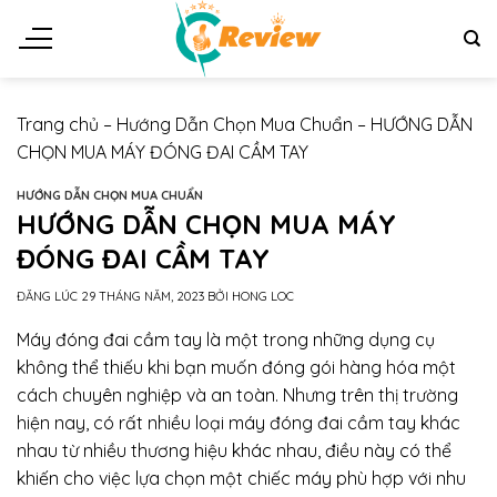
Chuyển
đến
nội
dung
Trang chủ
–
Hướng Dẫn Chọn Mua Chuẩn
–
HƯỚNG DẪN
CHỌN MUA MÁY ĐÓNG ĐAI CẦM TAY
HƯỚNG DẪN CHỌN MUA CHUẨN
HƯỚNG DẪN CHỌN MUA MÁY
ĐÓNG ĐAI CẦM TAY
ĐĂNG LÚC
29 THÁNG NĂM, 2023
BỞI
HONG LOC
Máy đóng đai cầm tay là một trong những dụng cụ
không thể thiếu khi bạn muốn đóng gói hàng hóa một
cách chuyên nghiệp và an toàn. Nhưng trên thị trường
hiện nay, có rất nhiều loại máy đóng đai cầm tay khác
nhau từ nhiều thương hiệu khác nhau, điều này có thể
khiến cho việc lựa chọn một chiếc máy phù hợp với nhu