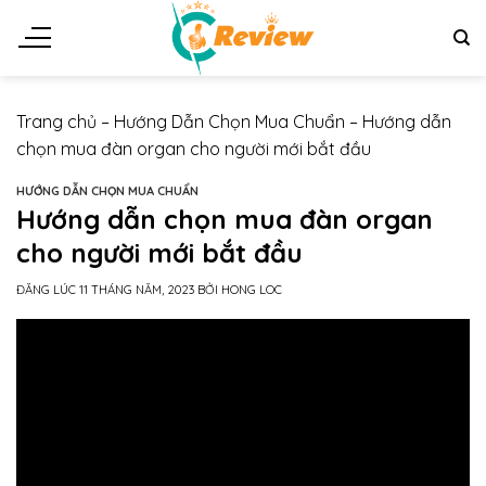
Chuyển
đến
nội
dung
Trang chủ
–
Hướng Dẫn Chọn Mua Chuẩn
–
Hướng dẫn
chọn mua đàn organ cho người mới bắt đầu
HƯỚNG DẪN CHỌN MUA CHUẨN
Hướng dẫn chọn mua đàn organ
cho người mới bắt đầu
ĐĂNG LÚC
11 THÁNG NĂM, 2023
BỞI
HONG LOC