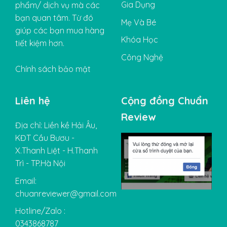
Gia Dụng
phẩm/ dịch vụ mà các
bạn quan tâm. Từ đó
Mẹ Và Bé
giúp các bạn mua hàng
Khóa Học
tiết kiệm hơn.
Công Nghệ
Chính sách bảo mật
Liên hệ
Cộng đồng Chuẩn
Review
Địa chỉ: Liền kề Hải Âu,
KĐT Cầu Bươu -
X.Thanh Liệt - H.Thanh
Trì - TP.Hà Nội
Email:
chuanreviewer@gmail.com
Hotline/Zalo :
0343868787