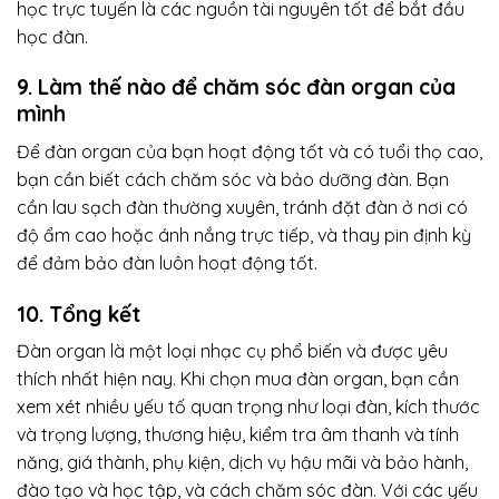
học trực tuyến là các nguồn tài nguyên tốt để bắt đầu
học đàn.
9. Làm thế nào để chăm sóc đàn organ của
mình
Để đàn organ của bạn hoạt động tốt và có tuổi thọ cao,
bạn cần biết cách chăm sóc và bảo dưỡng đàn. Bạn
cần lau sạch đàn thường xuyên, tránh đặt đàn ở nơi có
độ ẩm cao hoặc ánh nắng trực tiếp, và thay pin định kỳ
để đảm bảo đàn luôn hoạt động tốt.
10. Tổng kết
Đàn organ là một loại nhạc cụ phổ biến và được yêu
thích nhất hiện nay. Khi chọn mua đàn organ, bạn cần
xem xét nhiều yếu tố quan trọng như loại đàn, kích thước
và trọng lượng, thương hiệu, kiểm tra âm thanh và tính
năng, giá thành, phụ kiện, dịch vụ hậu mãi và bảo hành,
đào tạo và học tập, và cách chăm sóc đàn. Với các yếu