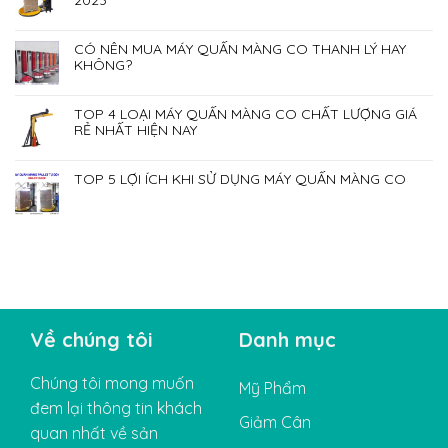
CÓ NÊN MUA MÁY QUẤN MÀNG CO THANH LÝ HAY
KHÔNG?
TOP 4 LOẠI MÁY QUẤN MÀNG CO CHẤT LƯỢNG GIÁ
RẺ NHẤT HIỆN NAY
TOP 5 LỢI ÍCH KHI SỬ DỤNG MÁY QUẤN MÀNG CO
Về chúng tôi
Danh mục
Chúng tôi mong muốn
Mỹ Phẩm
đem lại thông tin khách
Giảm Cân
quan nhất về sản