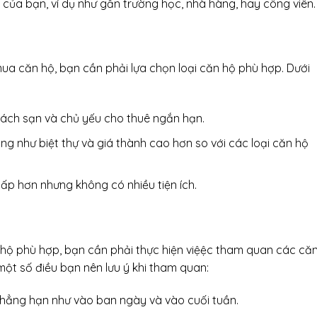
của bạn, ví dụ như gần trường học, nhà hàng, hay công viên.
ua căn hộ, bạn cần phải lựa chọn loại căn hộ phù hợp. Dưới
khách sạn và chủ yếu cho thuê ngắn hạn.
ng như biệt thự và giá thành cao hơn so với các loại căn hộ
ấp hơn nhưng không có nhiều tiện ích.
 hộ phù hợp, bạn cần phải thực hiện việệc tham quan các că
một số điều bạn nên lưu ý khi tham quan:
chẳng hạn như vào ban ngày và vào cuối tuần.