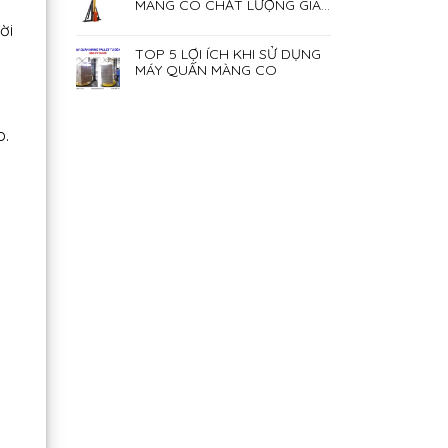
MÀNG CO CHẤT LƯỢNG GIÁ
RẺ NHẤT HIỆN NAY
ời
TOP 5 LỢI ÍCH KHI SỬ DỤNG
MÁY QUẤN MÀNG CO
p.