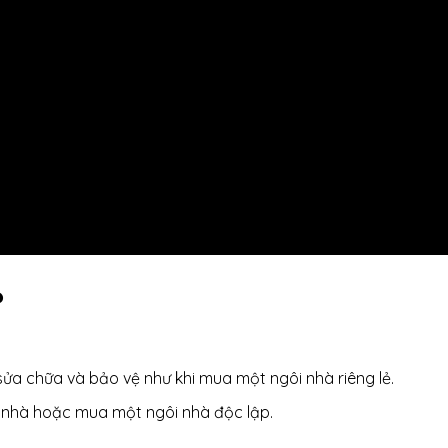
?
 sửa chữa và bảo vệ như khi mua một ngôi nhà riêng lẻ.
huê nhà hoặc mua một ngôi nhà độc lập.