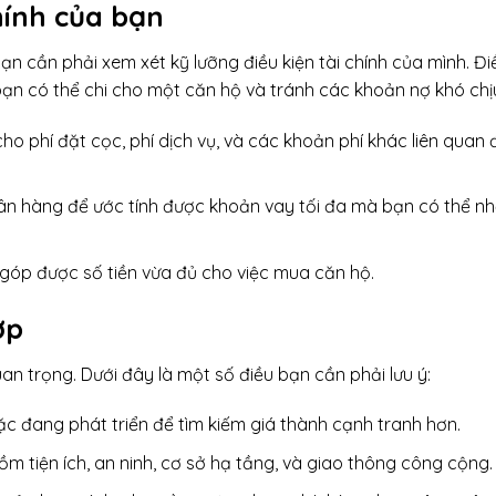
chính của bạn
ạn cần phải xem xét kỹ lưỡng điều kiện tài chính của mình. Đi
bạn có thể chi cho một căn hộ và tránh các khoản nợ khó chị
cho phí đặt cọc, phí dịch vụ, và các khoản phí khác liên quan 
ân hàng để ước tính được khoản vay tối đa mà bạn có thể n
 góp được số tiền vừa đủ cho việc mua căn hộ.
ợp
quan trọng. Dưới đây là một số điều bạn cần phải lưu ý:
ặc đang phát triển để tìm kiếm giá thành cạnh tranh hơn.
m tiện ích, an ninh, cơ sở hạ tầng, và giao thông công cộng.