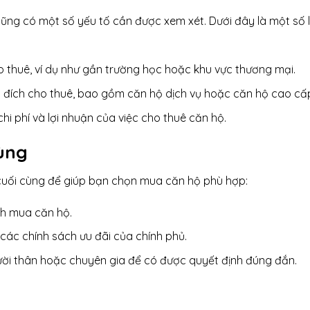
ng có một số yếu tố cần được xem xét. Dưới đây là một số l
 thuê, ví dụ như gần trường học hoặc khu vực thương mại.
c đích cho thuê, bao gồm căn hộ dịch vụ hoặc căn hộ cao cấ
i phí và lợi nhuận của việc cho thuê căn hộ.
ùng
 cuối cùng để giúp bạn chọn mua căn hộ phù hợp:
nh mua căn hộ.
 các chính sách ưu đãi của chính phủ.
ười thân hoặc chuyên gia để có được quyết định đúng đắn.