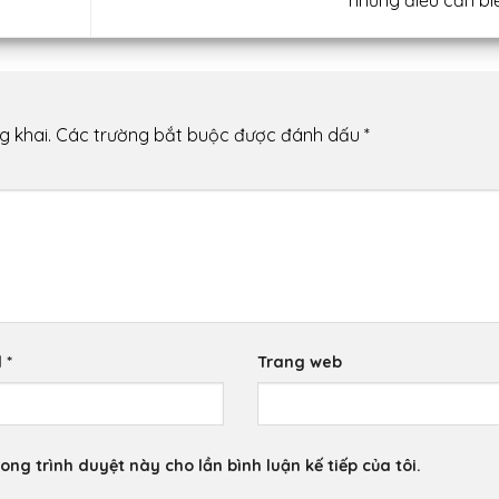
những điều cần bi
g khai.
Các trường bắt buộc được đánh dấu
*
l
*
Trang web
ong trình duyệt này cho lần bình luận kế tiếp của tôi.