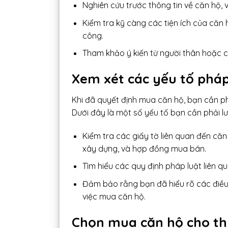
Nghiên cứu trước thông tin về căn hộ, ví 
Kiểm tra kỹ càng các tiện ích của că
công.
Tham khảo ý kiến từ người thân hoặc c
Xem xét các yếu tố pháp
Khi đã quyết định mua căn hộ, bạn cần ph
Dưới đây là một số yếu tố bạn cần phải lư
Kiểm tra các giấy tờ liên quan đến că
xây dựng, và hợp đồng mua bán.
Tìm hiểu các quy định pháp luật liên q
Đảm bảo rằng bạn đã hiểu rõ các điều
việc mua căn hộ.
Chọn mua căn hộ cho t