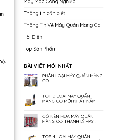
Máy Móc Công Nghiệp
Thông tin cần biết
an
Thông Tin Về Máy Quấn Màng Co
Tời Điện
Top Sản Phẩm
hộ.
BÀI VIẾT MỚI NHẤT
PHÂN LOẠI MÁY QUẤN MÀNG
CO
TOP 3 LOẠI MÁY QUẤN
MÀNG CO MỚI NHẤT NĂM
2023
n
CÓ NÊN MUA MÁY QUẤN
MÀNG CO THANH LÝ HAY
KHÔNG?
TOP 4 LOẠI MÁY QUẤN