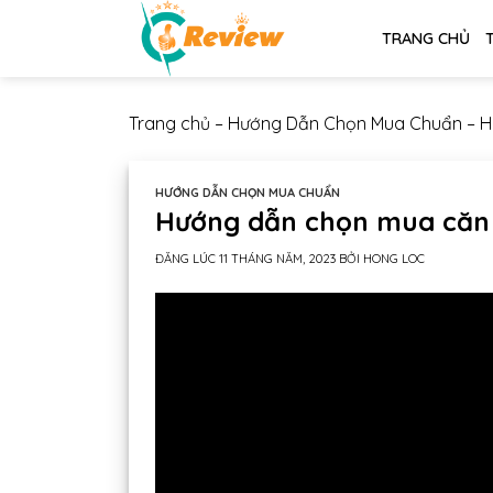
Chuyển
TRANG CHỦ
đến
nội
dung
Trang chủ
–
Hướng Dẫn Chọn Mua Chuẩn
–
H
HƯỚNG DẪN CHỌN MUA CHUẨN
Hướng dẫn chọn mua căn
ĐĂNG LÚC
11 THÁNG NĂM, 2023
BỞI
HONG LOC