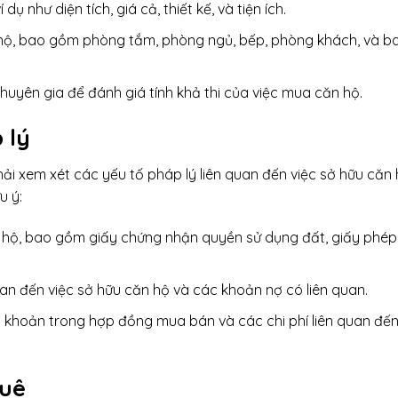
dụ như diện tích, giá cả, thiết kế, và tiện ích.
n hộ, bao gồm phòng tắm, phòng ngủ, bếp, phòng khách, và b
huyên gia để đánh giá tính khả thi của việc mua căn hộ.
 lý
ải xem xét các yếu tố pháp lý liên quan đến việc sở hữu căn 
u ý:
n hộ, bao gồm giấy chứng nhận quyền sử dụng đất, giấy phép
uan đến việc sở hữu căn hộ và các khoản nợ có liên quan.
 khoản trong hợp đồng mua bán và các chi phí liên quan đế
huê