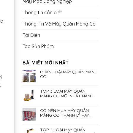
Máy Móc Công Nghiệp
Thông tin cần biết
ủa
Thông Tin Về Máy Quấn Màng Co
Tời Điện
Top Sản Phẩm
BÀI VIẾT MỚI NHẤT
PHÂN LOẠI MÁY QUẤN MÀNG
CO
số
t
TOP 3 LOẠI MÁY QUẤN
MÀNG CO MỚI NHẤT NĂM
2023
CÓ NÊN MUA MÁY QUẤN
MÀNG CO THANH LÝ HAY
KHÔNG?
TOP 4 LOẠI MÁY QUẤN