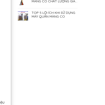
MÀNG CO CHẤT LƯỢNG GIÁ
RẺ NHẤT HIỆN NAY
TOP 5 LỢI ÍCH KHI SỬ DỤNG
MÁY QUẤN MÀNG CO
iệu