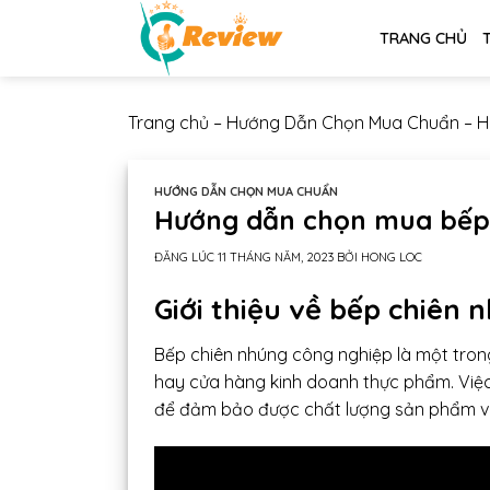
Chuyển
TRANG CHỦ
đến
nội
dung
Trang chủ
–
Hướng Dẫn Chọn Mua Chuẩn
–
H
HƯỚNG DẪN CHỌN MUA CHUẨN
Hướng dẫn chọn mua bếp 
ĐĂNG LÚC
11 THÁNG NĂM, 2023
BỞI
HONG LOC
Giới thiệu về bếp chiên
Bếp chiên nhúng công nghiệp là một trong
hay cửa hàng kinh doanh thực phẩm. Việc
để đảm bảo được chất lượng sản phẩm và