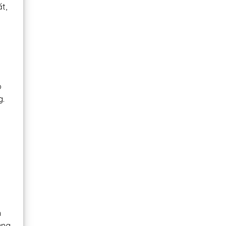
t,
o
g.
h
ụng