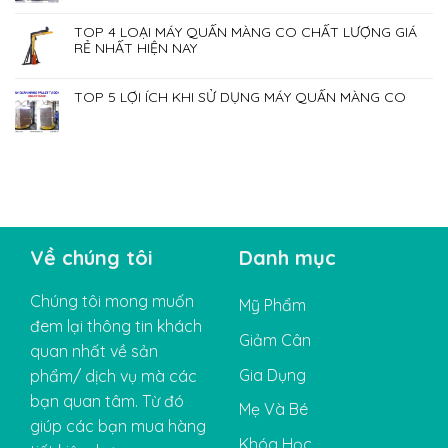
TOP 4 LOẠI MÁY QUẤN MÀNG CO CHẤT LƯỢNG GIÁ
RẺ NHẤT HIỆN NAY
TOP 5 LỢI ÍCH KHI SỬ DỤNG MÁY QUẤN MÀNG CO
Về chúng tôi
Danh mục
Chúng tôi mong muốn
Mỹ Phẩm
đem lại thông tin khách
Giảm Cân
quan nhất về sản
Gia Dụng
phẩm/ dịch vụ mà các
bạn quan tâm. Từ đó
Mẹ Và Bé
giúp các bạn mua hàng
Khóa Học