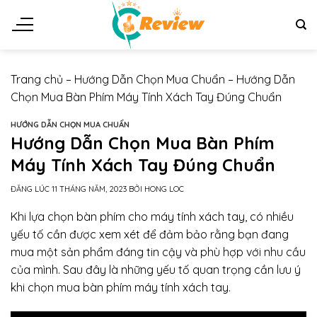
Chuyển
đến
nội
dung
Trang chủ
–
Hướng Dẫn Chọn Mua Chuẩn
–
Hướng Dẫn
Chọn Mua Bàn Phím Máy Tính Xách Tay Đúng Chuẩn
HƯỚNG DẪN CHỌN MUA CHUẨN
Hướng Dẫn Chọn Mua Bàn Phím
Máy Tính Xách Tay Đúng Chuẩn
ĐĂNG LÚC
11 THÁNG NĂM, 2023
BỞI
HONG LOC
Khi lựa chọn bàn phím cho máy tính xách tay, có nhiều
yếu tố cần được xem xét để đảm bảo rằng bạn đang
mua một sản phẩm đáng tin cậy và phù hợp với nhu cầu
của mình. Sau đây là những yếu tố quan trọng cần lưu ý
khi chọn mua bàn phím máy tính xách tay.