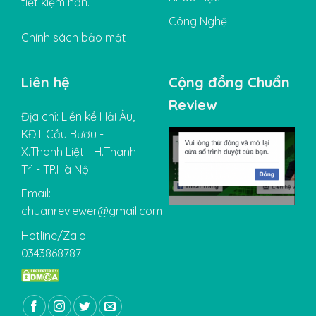
tiết kiệm hơn.
Công Nghệ
Chính sách bảo mật
Liên hệ
Cộng đồng Chuẩn
Review
Địa chỉ: Liền kề Hải Âu,
KĐT Cầu Bươu -
X.Thanh Liệt - H.Thanh
Trì - TP.Hà Nội
Email:
chuanreviewer@gmail.com
Hotline/Zalo :
0343868787