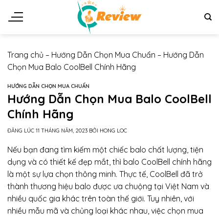
Chuyển
đến
nội
dung
Trang chủ
–
Hướng Dẫn Chọn Mua Chuẩn
–
Hướng Dẫn
Chọn Mua Balo CoolBell Chính Hãng
HƯỚNG DẪN CHỌN MUA CHUẨN
Hướng Dẫn Chọn Mua Balo CoolBell
Chính Hãng
ĐĂNG LÚC
11 THÁNG NĂM, 2023
BỞI
HONG LOC
Nếu bạn đang tìm kiếm một chiếc balo chất lượng, tiện
dụng và có thiết kế đẹp mắt, thì balo CoolBell chính hãng
là một sự lựa chọn thông minh. Thực tế, CoolBell đã trở
thành thương hiệu balo được ưa chuộng tại Việt Nam và
nhiều quốc gia khác trên toàn thế giới. Tuy nhiên, với
nhiều mẫu mã và chủng loại khác nhau, việc chọn mua