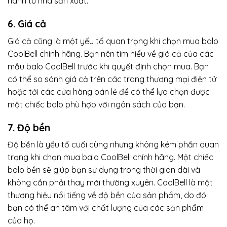
hành từ nhà sản xuất.
6. Giá cả
Giá cả cũng là một yếu tố quan trọng khi chọn mua balo
CoolBell chính hãng. Bạn nên tìm hiểu về giá cả của các
mẫu balo CoolBell trước khi quyết định chọn mua. Bạn
có thể so sánh giá cả trên các trang thương mại điện tử
hoặc tới các cửa hàng bán lẻ để có thể lựa chọn được
một chiếc balo phù hợp với ngân sách của bạn.
7. Độ bền
Độ bền là yếu tố cuối cùng nhưng không kém phần quan
trọng khi chọn mua balo CoolBell chính hãng. Một chiếc
balo bền sẽ giúp bạn sử dụng trong thời gian dài và
không cần phải thay mới thường xuyên. CoolBell là một
thương hiệu nổi tiếng về độ bền của sản phẩm, do đó
bạn có thể an tâm với chất lượng của các sản phẩm
của họ.