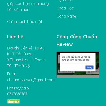
giúp các bạn mua hàng
Khóa Học
tiết kiệm hơn.
Công Nghệ
Chính sách bảo mật
Liên hệ
Cộng đồng Chuẩn
Review
Địa chỉ: Liền kề Hải Âu,
KĐT Cầu Bươu -
X.Thanh Liệt - H.Thanh
Trì - TP.Hà Nội
Email:
chuanreviewer@gmail.com
Hotline/Zalo :
0343868787