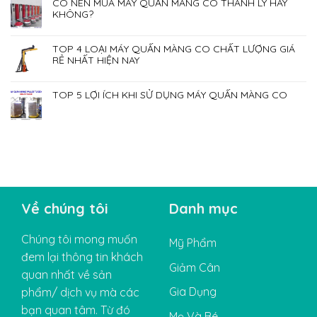
CÓ NÊN MUA MÁY QUẤN MÀNG CO THANH LÝ HAY
KHÔNG?
TOP 4 LOẠI MÁY QUẤN MÀNG CO CHẤT LƯỢNG GIÁ
RẺ NHẤT HIỆN NAY
TOP 5 LỢI ÍCH KHI SỬ DỤNG MÁY QUẤN MÀNG CO
Về chúng tôi
Danh mục
Chúng tôi mong muốn
Mỹ Phẩm
đem lại thông tin khách
Giảm Cân
quan nhất về sản
Gia Dụng
phẩm/ dịch vụ mà các
bạn quan tâm. Từ đó
Mẹ Và Bé