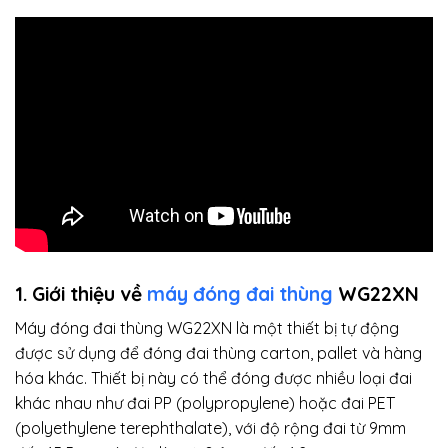
1. Giới thiệu về
máy đóng đai thùng
WG22XN
Máy đóng đai thùng WG22XN là một thiết bị tự động
được sử dụng để đóng đai thùng carton, pallet và hàng
hóa khác. Thiết bị này có thể đóng được nhiều loại đai
khác nhau như đai PP (polypropylene) hoặc đai PET
(polyethylene terephthalate), với độ rộng đai từ 9mm