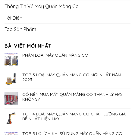
Thông Tin Về Máy Quấn Màng Co
Tời Điện
Top Sản Phẩm
BÀI VIẾT MỚI NHẤT
PHÂN LOẠI MÁY QUẤN MÀNG CO
TOP 3 LOẠI MÁY QUẤN MÀNG CO MỚI NHẤT NĂM
2023
CÓ NÊN MUA MÁY QUẤN MÀNG CO THANH LÝ HAY
KHÔNG?
TOP 4 LOẠI MÁY QUẤN MÀNG CO CHẤT LƯỢNG GIÁ
RẺ NHẤT HIỆN NAY
TOP 5 LỢI ÍCH KHI SỬ DỤNG MÁY QUẤN MÀNG CO