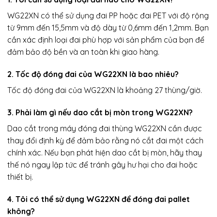
WG22XN có thể sử dụng đai PP hoặc đai PET với độ rộng
từ 9mm đến 15,5mm và độ dày từ 0,6mm đến 1,2mm. Bạn
cần xác định loại đai phù hợp với sản phẩm của bạn để
đảm bảo độ bền và an toàn khi giao hàng.
2. Tốc độ đóng đai của WG22XN là bao nhiêu?
Tốc độ đóng đai của WG22XN là khoảng 27 thùng/giờ.
3. Phải làm gì nếu dao cắt bị mòn trong WG22XN?
Dao cắt trong máy đóng đai thùng WG22XN cần được
thay đổi định kỳ để đảm bảo rằng nó cắt đai một cách
chính xác. Nếu bạn phát hiện dao cắt bị mòn, hãy thay
thế nó ngay lập tức để tránh gây hư hại cho đai hoặc
thiết bị.
4. Tôi có thể sử dụng WG22XN để đóng đai pallet
không?