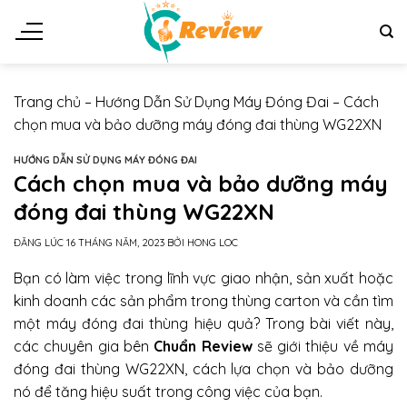
Chuyển
đến
nội
dung
Trang chủ
–
Hướng Dẫn Sử Dụng Máy Đóng Đai
–
Cách
chọn mua và bảo dưỡng máy đóng đai thùng WG22XN
HƯỚNG DẪN SỬ DỤNG MÁY ĐÓNG ĐAI
Cách chọn mua và bảo dưỡng máy
đóng đai thùng WG22XN
ĐĂNG LÚC
16 THÁNG NĂM, 2023
BỞI
HONG LOC
Bạn có làm việc trong lĩnh vực giao nhận, sản xuất hoặc
kinh doanh các sản phẩm trong thùng carton và cần tìm
một máy đóng đai thùng hiệu quả? Trong bài viết này,
các chuyên gia bên
Chuẩn Review
sẽ giới thiệu về máy
đóng đai thùng WG22XN, cách lựa chọn và bảo dưỡng
nó để tăng hiệu suất trong công việc của bạn.