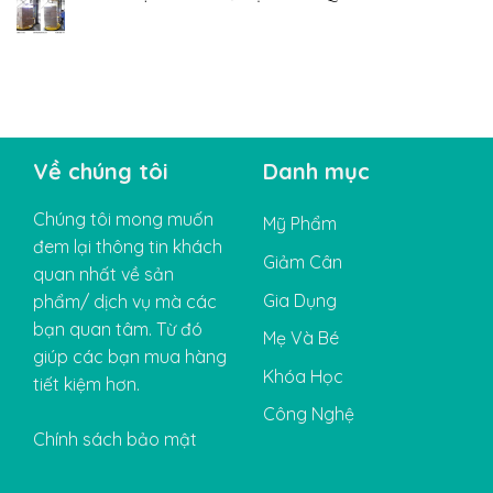
Về chúng tôi
Danh mục
Chúng tôi mong muốn
Mỹ Phẩm
đem lại thông tin khách
Giảm Cân
quan nhất về sản
Gia Dụng
phẩm/ dịch vụ mà các
bạn quan tâm. Từ đó
Mẹ Và Bé
giúp các bạn mua hàng
Khóa Học
tiết kiệm hơn.
Công Nghệ
Chính sách bảo mật