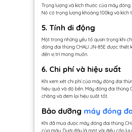
Trọng lượng và kích thước của máy đóng 
Nó có trọng lượng khoảng 100kg và kíc
5. Tính di động
Một trong những yếu tố quan trọng khi c
đóng đai thùng CHALI JN-85E được thiết 
đến vị trí mong muốn.
6. Chi phí và hiệu suất
Khi xem xét chi phí của máy đóng đai th
hiệu quả và độ bền. Máy đóng đai thùng 
chăng và đem lại hiệu suất tốt.
Bảo dưỡng
máy đóng đa
Khi đã mua được máy đóng đai thùng CHAL
của máy. Dưới đây là một vài điều cần lư