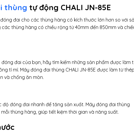
i thùng
tự động CHALI JN-85E
đóng đai cho các thùng hàng có kích thước lớn hơn so với s
 lý các thùng hàng có chiều rộng từ 40mm đến 850mm và chiề
 đóng đai của bạn, hãy tìm kiếm những sản phẩm được làm 
công tỉ mỉ. Máy đóng đai thùng CHALI JN-85E được làm từ thé
ền và chống ăn mòn.
c độ đóng đai nhanh để tăng sản xuất. Máy đóng đai thùng
 mỗi thùng hàng, giúp tiết kiệm thời gian và năng suất.
hước