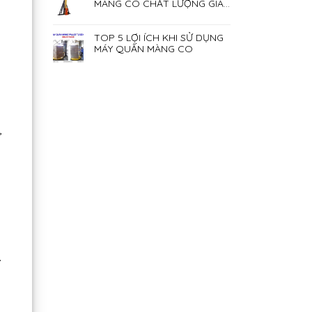
MÀNG CO CHẤT LƯỢNG GIÁ
RẺ NHẤT HIỆN NAY
TOP 5 LỢI ÍCH KHI SỬ DỤNG
MÁY QUẤN MÀNG CO
,
.