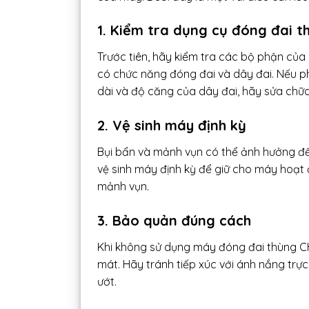
1. Kiểm tra dụng cụ đóng đai 
Trước tiên, hãy kiểm tra các bộ phận củ
có chức năng đóng đai và dây đai. Nếu p
dài và độ căng của dây đai, hãy sửa chữ
2. Vệ sinh máy định kỳ
Bụi bẩn và mảnh vụn có thể ảnh hưởng đế
vệ sinh máy định kỳ để giữ cho máy hoạt 
mảnh vụn.
3. Bảo quản đúng cách
Khi không sử dụng máy đóng đai thùng CH
mát. Hãy tránh tiếp xúc với ánh nắng trự
ướt.