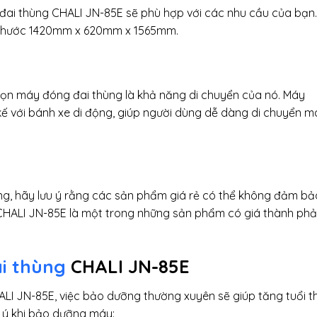
đai thùng CHALI JN-85E sẽ phù hợp với các nhu cầu của bạn.
h thước 1420mm x 620mm x 1565mm.
họn máy đóng đai thùng là khả năng di chuyển của nó. Máy
kế với bánh xe di động, giúp người dùng dễ dàng di chuyển m
ùng, hãy lưu ý rằng các sản phẩm giá rẻ có thể không đảm bả
CHALI JN-85E là một trong những sản phẩm có giá thành phả
i thùng
CHALI JN-85E
I JN-85E, việc bảo dưỡng thường xuyên sẽ giúp tăng tuổi t
u ý khi bảo dưỡng máy: