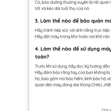
Có, bảo dưỡng thường xuyên là rất quan
tốt và kéo dài tuổi thọ của nó.
3. Làm thế nào để bảo quản m
Hãy tránh tiếp xúc với ánh nắng trực tiế
Hãy đặt máy trong kho hoặc nơi khô ráo 
4. Làm thế nào để sử dụng má
toàn?
Trước khi sử dụng, hãy đọc kỹ hướng dẫn 
Hãy đảm bảo rằng tay của bạn không bị k
hộ, bao gồm mũ bảo hiểm, kính bảo hộ và g
quan đến máy đóng đai thùng CHALI JN8
Chia s