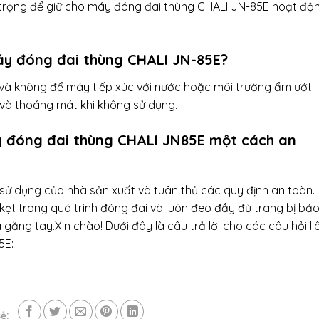
 trọng để giữ cho máy đóng đai thùng CHALI JN-85E hoạt độ
áy đóng đai thùng CHALI JN-85E?
p và không để máy tiếp xúc với nước hoặc môi trường ẩm ướt.
và thoáng mát khi không sử dụng.
y đóng đai thùng CHALI JN85E một cách an
sử dụng của nhà sản xuất và tuân thủ các quy định an toàn.
ẹt trong quá trình đóng đai và luôn đeo đầy đủ trang bị bả
ăng tay.Xin chào! Dưới đây là câu trả lời cho các câu hỏi li
5E:
ẻ: