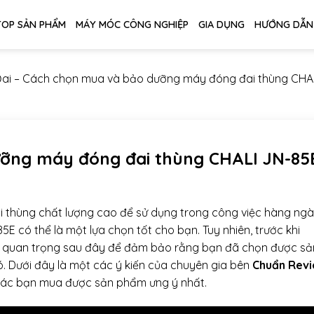
TOP SẢN PHẨM
MÁY MÓC CÔNG NGHIỆP
GIA DỤNG
HƯỚNG DẪN
ai
–
Cách chọn mua và bảo dưỡng máy đóng đai thùng CHAL
ỡng máy đóng đai thùng CHALI JN-85
 thùng chất lượng cao để sử dụng trong công việc hàng ng
E có thể là một lựa chọn tốt cho bạn. Tuy nhiên, trước khi
ố quan trọng sau đây để đảm bảo rằng bạn đã chọn được sả
 Dưới đây là một các ý kiến của chuyên gia bên
Chuẩn Rev
các bạn mua được sản phẩm ưng ý nhất.