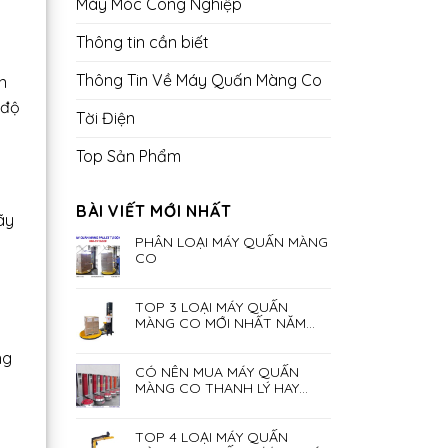
Máy Móc Công Nghiệp
Thông tin cần biết
Thông Tin Về Máy Quấn Màng Co
n
 độ
Tời Điện
Top Sản Phẩm
BÀI VIẾT MỚI NHẤT
ãy
PHÂN LOẠI MÁY QUẤN MÀNG
CO
TOP 3 LOẠI MÁY QUẤN
MÀNG CO MỚI NHẤT NĂM
2023
ng
CÓ NÊN MUA MÁY QUẤN
MÀNG CO THANH LÝ HAY
KHÔNG?
TOP 4 LOẠI MÁY QUẤN