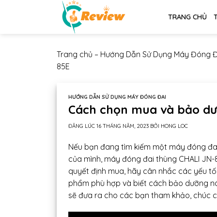
Chuyển
TRANG CHỦ
đến
nội
dung
Trang chủ
–
Hướng Dẫn Sử Dụng Máy Đóng Đ
85E
HƯỚNG DẪN SỬ DỤNG MÁY ĐÓNG ĐAI
Cách chọn mua và bảo dư
ĐĂNG LÚC
16 THÁNG NĂM, 2023
BỞI
HONG LOC
Nếu bạn đang tìm kiếm một máy đóng đai
của mình, máy đóng đai thùng CHALI JN-85
quyết định mua, hãy cân nhắc các yếu t
phẩm phù hợp và biết cách bảo dưỡng nó.
sẽ đưa ra cho các bạn tham khảo, chúc 