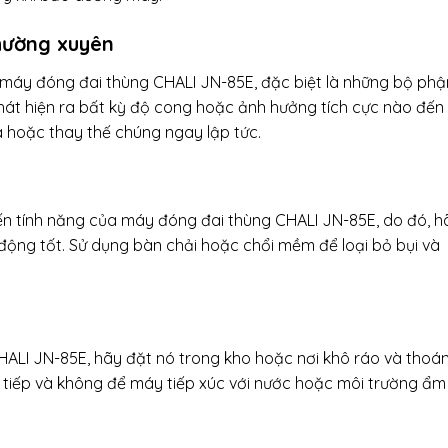
thường xuyên
a máy đóng đai thùng CHALI JN-85E, đặc biệt là những bộ phậ
hát hiện ra bất kỳ độ cong hoặc ảnh hưởng tích cực nào đến
a hoặc thay thế chúng ngay lập tức.
n tính năng của máy đóng đai thùng CHALI JN-85E, do đó, h
động tốt. Sử dụng bàn chải hoặc chổi mềm để loại bỏ bụi và
ALI JN-85E, hãy đặt nó trong kho hoặc nơi khô ráo và thoá
c tiếp và không để máy tiếp xúc với nước hoặc môi trường ẩm