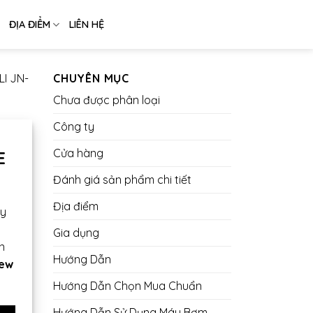
ĐỊA ĐIỂM
LIÊN HỆ
I JN-
CHUYÊN MỤC
Chưa được phân loại
Công ty
Cửa hàng
E
Đánh giá sản phẩm chi tiết
Địa điểm
ày
Gia dụng
n
Hướng Dẫn
iew
Hướng Dẫn Chọn Mua Chuẩn
Hướng Dẫn Sử Dụng Máy Bơm