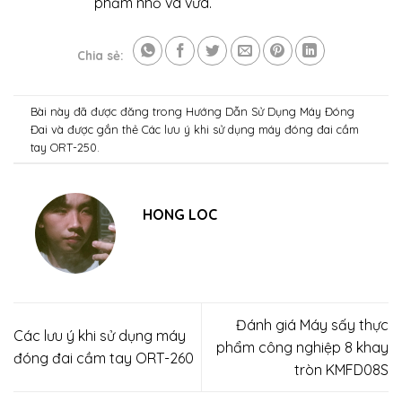
phẩm nhỏ và vừa.
Chia sẻ:
Bài này đã được đăng trong
Hướng Dẫn Sử Dụng Máy Đóng
Đai
và được gắn thẻ
Các lưu ý khi sử dụng máy đóng đai cầm
tay ORT-250
.
HONG LOC
Đánh giá Máy sấy thực
Các lưu ý khi sử dụng máy
phẩm công nghiệp 8 khay
đóng đai cầm tay ORT-260
tròn KMFD08S