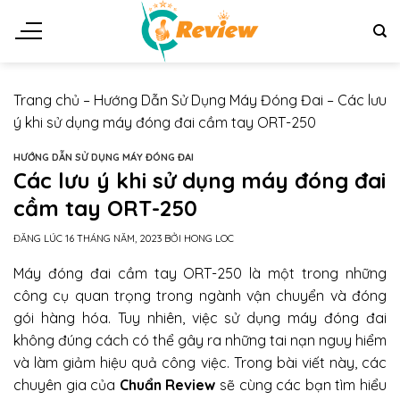
Chuyển
đến
nội
dung
Trang chủ
–
Hướng Dẫn Sử Dụng Máy Đóng Đai
–
Các lưu
ý khi sử dụng máy đóng đai cầm tay ORT-250
HƯỚNG DẪN SỬ DỤNG MÁY ĐÓNG ĐAI
Các lưu ý khi sử dụng máy đóng đai
cầm tay ORT-250
ĐĂNG LÚC
16 THÁNG NĂM, 2023
BỞI
HONG LOC
Máy đóng đai cầm tay ORT-250 là một trong những
công cụ quan trọng trong ngành vận chuyển và đóng
gói hàng hóa. Tuy nhiên, việc sử dụng máy đóng đai
không đúng cách có thể gây ra những tai nạn nguy hiểm
và làm giảm hiệu quả công việc. Trong bài viết này, các
chuyên gia của
Chuẩn Review
sẽ cùng các bạn tìm hiểu