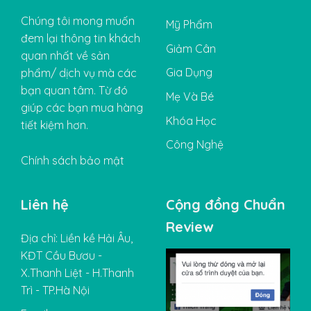
Chúng tôi mong muốn
Mỹ Phẩm
đem lại thông tin khách
Giảm Cân
quan nhất về sản
Gia Dụng
phẩm/ dịch vụ mà các
bạn quan tâm. Từ đó
Mẹ Và Bé
giúp các bạn mua hàng
Khóa Học
tiết kiệm hơn.
Công Nghệ
Chính sách bảo mật
Liên hệ
Cộng đồng Chuẩn
Review
Địa chỉ: Liền kề Hải Âu,
KĐT Cầu Bươu -
X.Thanh Liệt - H.Thanh
Trì - TP.Hà Nội