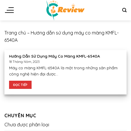
Chuyển
đến
nội
dung
Trang chủ
–
Hướng dẫn sử dụng máy co màng KMFL-
6540A
Hướng Dẫn Sử Dụng Máy Co Màng KMFL-6540A
18 Tháng Năm, 2023
Máy co màng KMFL-6540A là một trong những sản phẩm
công nghệ hiện đại được...
ĐỌC TIẾP
CHUYÊN MỤC
Chưa được phân loại